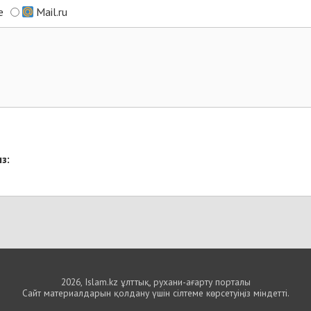
e
Mail.ru
з:
2026, Islam.kz ұлттық, рухани-ағарту порталы
Сайт материалдарын қолдану үшін сілтеме көрсетуіңіз міндетті.