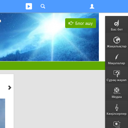
а
Блог ашу
Бас бет
Жаңалықтар
Мақалалар
Сұрақ-жауап
Медиа
Көңілсерпер