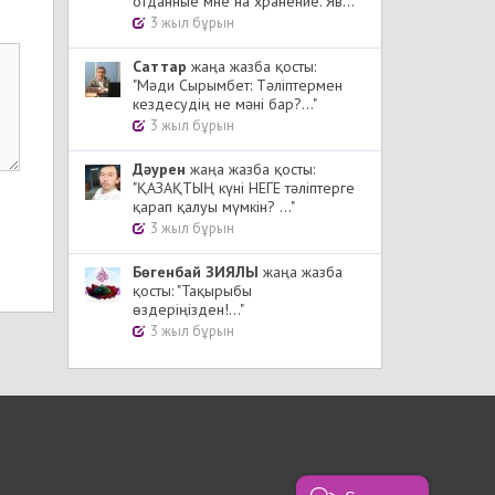
отданные мне на хранение. Яв..."
3 жыл бұрын
Cаттар
жаңа жазба қосты:
"Мәди Сырымбет: Тәліптермен
кездесудің не мәні бар?..."
3 жыл бұрын
Дәурен
жаңа жазба қосты:
"ҚАЗАҚТЫҢ күні НЕГЕ тәліптерге
қарап қалуы мүмкін? ..."
3 жыл бұрын
Бөгенбай ЗИЯЛЫ
жаңа жазба
қосты: "Тақырыбы
өздеріңізден!..."
3 жыл бұрын