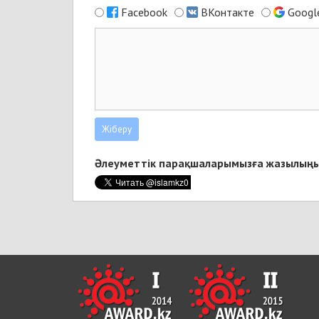
Facebook
ВКонтакте
Googl
Әлеуметтік парақшаларымызға жазылыңы