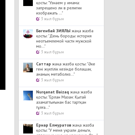
қосты: "Узнаем у имама:
запрещено ли в религии
изображать ..."
3 жыл бұрын
Бөгенбай ЗИЯЛЫ
жаңа жазба
қосты: "День бороды: история
неотъемлемой части мужской
мо..."
3 жыл бұрын
Cаттар
жаңа жазба қосты: "Әке
гені жүктілік кезінде болашақ
ананың метаболиз..."
3 жыл бұрын
Nurqanat Baizaq
жаңа жазба
қосты: "Ерлан Мазан: Қытай
азаматтығынан бас тартқан
тұлға..."
3 жыл бұрын
Ернар Елмуратов
жаңа жазба
қосты: "У меня украли деньги,