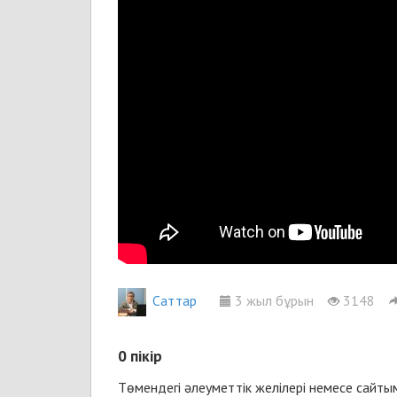
Cаттар
3 жыл бұрын
3148
0
пікір
Төмендегі әлеуметтік желілері немесе сайт