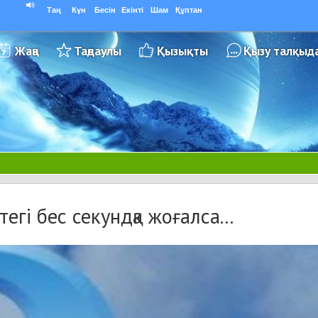
Таң
Күн
Бесін
Екінті
Шам
Құптан
Жаңа
Таңдаулы
Қызықты
Қызу талқыд
егі бес секундқа жоғалса...