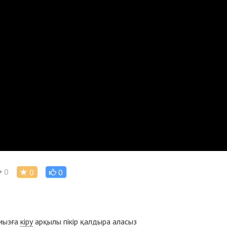
0
0
0
ымызға
кіру
арқылы пікір қалдыра аласыз