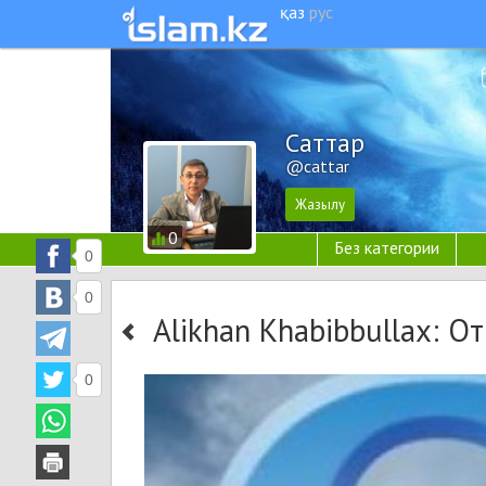
қаз
рус
Cаттар
@cattar
0
Без категории
0
0
Alikhan Khabibbullax: Отт
0