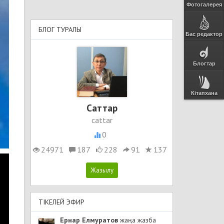
Фотогалерея
БЛОГ ТУРАЛЫ
Бас редактор
Блогтар
Кітапхана
Cаттар
cattar
0
24971
187
228
91
137
ТІКЕЛЕЙ ЭФИР
Ернар Елмуратов
жаңа жазба