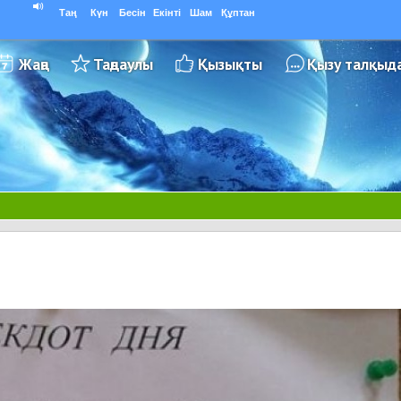
Таң
Күн
Бесін
Екінті
Шам
Құптан
Жаңа
Таңдаулы
Қызықты
Қызу талқыд