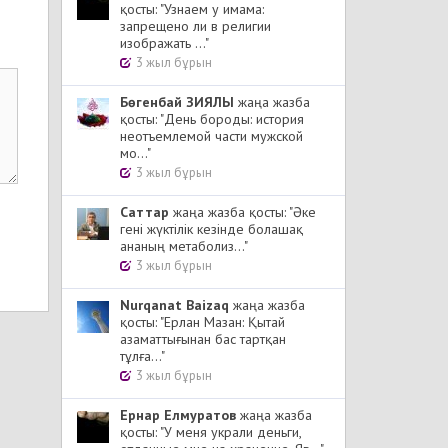
қосты: "Узнаем у имама:
запрещено ли в религии
изображать ..."
3 жыл бұрын
Бөгенбай ЗИЯЛЫ
жаңа жазба
қосты: "День бороды: история
неотъемлемой части мужской
мо..."
3 жыл бұрын
Cаттар
жаңа жазба қосты: "Әке
гені жүктілік кезінде болашақ
ананың метаболиз..."
3 жыл бұрын
Nurqanat Baizaq
жаңа жазба
қосты: "Ерлан Мазан: Қытай
азаматтығынан бас тартқан
тұлға..."
3 жыл бұрын
Ернар Елмуратов
жаңа жазба
қосты: "У меня украли деньги,