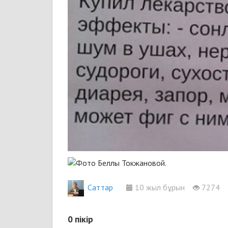
Cаттар
10 жыл бұрын
7274
0
пікір