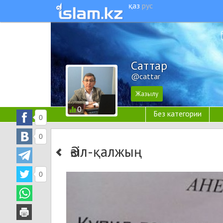
қаз
рус
Cаттар
@cattar
0
Без категории
0
0
Әзіл-қалжың
0