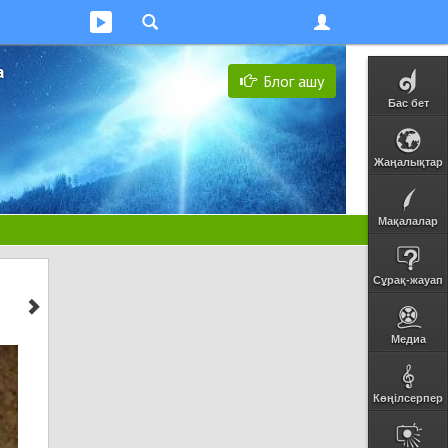
а
Блог ашу
Бас бет
Жаңалықтар
Мақалалар
Сұрақ-жауап
Медиа
Көңілсерпер