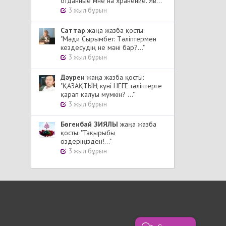
отданные мне на хранение. Яв..."
3 жыл бұрын
Cаттар
жаңа жазба қосты:
"Мәди Сырымбет: Тәліптермен
кездесудің не мәні бар?..."
3 жыл бұрын
Дәурен
жаңа жазба қосты:
"ҚАЗАҚТЫҢ күні НЕГЕ тәліптерге
қарап қалуы мүмкін? ..."
3 жыл бұрын
Бөгенбай ЗИЯЛЫ
жаңа жазба
қосты: "Тақырыбы
өздеріңізден!..."
3 жыл бұрын