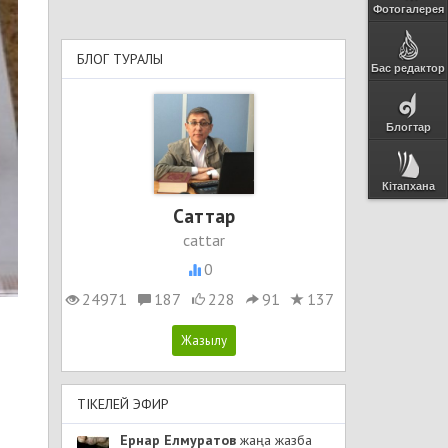
Фотогалерея
БЛОГ ТУРАЛЫ
Бас редактор
Блогтар
Кітапхана
Cаттар
cattar
0
24971
187
228
91
137
ТІКЕЛЕЙ ЭФИР
Ернар Елмуратов
жаңа жазба