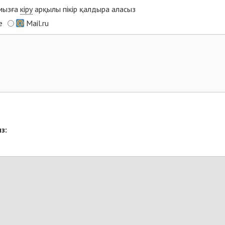
ымызға
кіру
арқылы пікір қалдыра аласыз
e
Mail.ru
з: