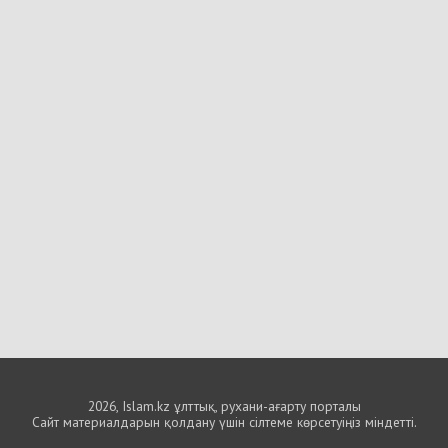
2026, Islam.kz ұлттық, рухани-ағарту порталы
Сайт материалдарын қолдану үшін сілтеме көрсетуіңіз міндетті.