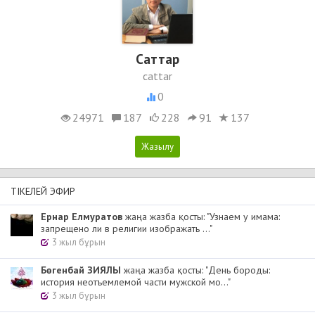
Cаттар
cattar
0
24971
187
228
91
137
ТІКЕЛЕЙ ЭФИР
Ернар Елмуратов
жаңа жазба қосты: "Узнаем у имама:
запрещено ли в религии изображать ..."
3 жыл бұрын
Бөгенбай ЗИЯЛЫ
жаңа жазба қосты: "День бороды:
история неотъемлемой части мужской мо..."
3 жыл бұрын