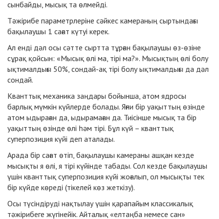
сынбайды, мысық та өлмейді.
Тәжірибе параметрлеріне сәйкес камераның сыртындағы
бақылаушы 1 сағат күтуі керек.
Ал енді дәл осы сәтте сыртта тұрған бақылаушы өз-өзіне
сұрақ қойсын: «Мысық өлі ма, тірі ма?». Мысықтың өлі болу
ықтималдығы 50%, сондай-ақ тірі болу ықтималдығы да дәл
сондай.
Кванттық механика заңдары бойынша, атом ядросы
барлық мүмкін күйлерде болады. Яғни бір уақыттың өзінде
атом ыдыраған да, ыдырамаған да. Тиісінше мысық та бір
уақыттың өзінде өлі һәм тірі. Бұл күй – кванттық
суперпозиция күйі деп аталады.
Арада бір сағат өтіп, бақылаушы камераны ашқан кезде
мысықты я өлі, я тірі күйінде табады. Сол кезде бақылаушы
үшін кванттық суперпозиция күйі жоғалып, ол мысықты тек
бір күйде көреді (тікелей көз жеткізу).
Осы түсіндіруді нақтылау үшін қарапайым классикалық
тәжірибеге жүгінейік. Айталық «елтаңба немесе сан»