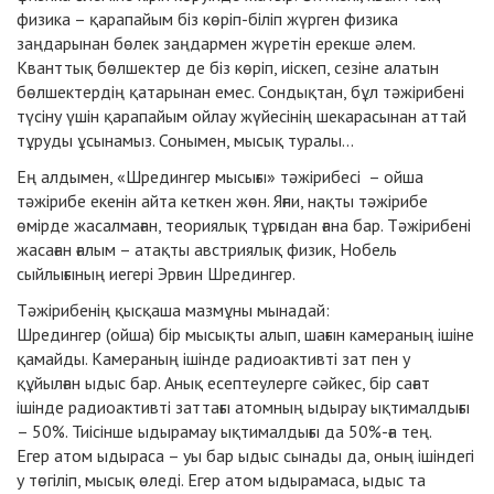
физика – қарапайым біз көріп-біліп жүрген физика
заңдарынан бөлек заңдармен жүретін ерекше әлем.
Кванттық бөлшектер де біз көріп, иіскеп, сезіне алатын
бөлшектердің қатарынан емес. Сондықтан, бұл тәжірибені
түсіну үшін қарапайым ойлау жүйесінің шекарасынан аттай
тұруды ұсынамыз. Сонымен, мысық туралы...
Ең алдымен, «Шредингер мысығы» тәжірибесі – ойша
тәжірибе екенін айта кеткен жөн. Яғни, нақты тәжірибе
өмірде жасалмаған, теориялық тұрғыдан ғана бар. Тәжірибені
жасаған ғалым – атақты австриялық физик, Нобель
сыйлығының иегері Эрвин Шредингер.
Тәжірибенің қысқаша мазмұны мынадай:
Шредингер (ойша) бір мысықты алып, шағын камераның ішіне
қамайды. Камераның ішінде радиоактивті зат пен у
құйылған ыдыс бар. Анық есептеулерге сәйкес, бір сағат
ішінде радиоактивті заттағы атомның ыдырау ықтималдығы
– 50%. Тиісінше ыдырамау ықтималдығы да 50%-ға тең.
Егер атом ыдыраса – уы бар ыдыс сынады да, оның ішіндегі
у төгіліп, мысық өледі. Егер атом ыдырамаса, ыдыс та