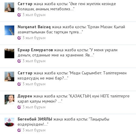
Cаттар
жаңа жазба қосты: "Әке гені жүктілік кезінде
болашақ ананың метаболиз..."
3 жыл бұрын
Nurqanat Baizaq
жаңа жазба қосты: "Ерлан Мазан: Қытай
азаматтығынан бас тартқан тұлға..."
3 жыл бұрын
Ернар Елмуратов
жаңа жазба қосты: "У меня украли
деньги, отданные мне на хранение. Яв..."
3 жыл бұрын
Cаттар
жаңа жазба қосты: "Мәди Сырымбет: Тәліптермен
кездесудің не мәні бар?..."
3 жыл бұрын
Дәурен
жаңа жазба қосты: "ҚАЗАҚТЫҢ күні НЕГЕ тәліптерге
қарап қалуы мүмкін? ..."
3 жыл бұрын
Бөгенбай ЗИЯЛЫ
жаңа жазба қосты: "Тақырыбы
өздеріңізден!..."
3 жыл бұрын