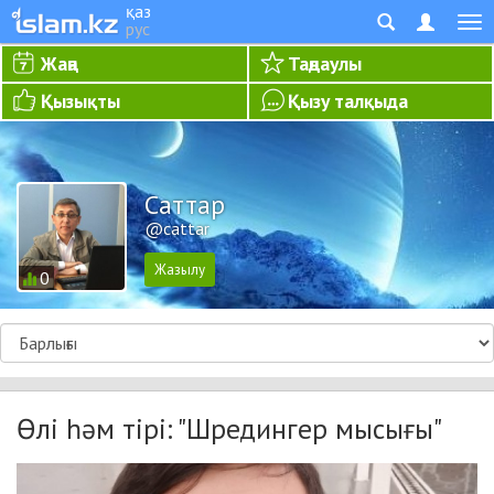
қаз
рус
Жаңа
Таңдаулы
Қызықты
Қызу талқыда
Cаттар
@cattar
0
Өлі һәм тірі: "Шредингер мысығы"