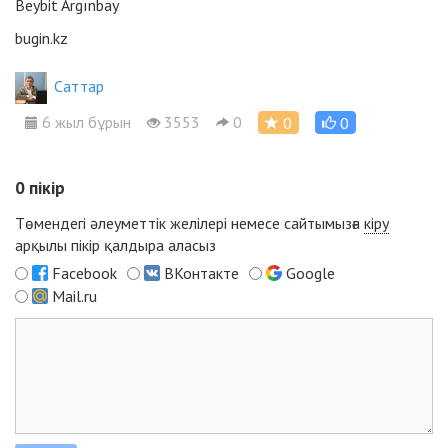
Beybit Argınbay
bugin.kz
Cаттар
6 жыл бұрын
3553
0
0
0
0
пікір
Төмендегі әлеуметтік желілері немесе сайтымызға
кіру
арқылы пікір қалдыра аласыз
Facebook
ВКонтакте
Google
Mail.ru