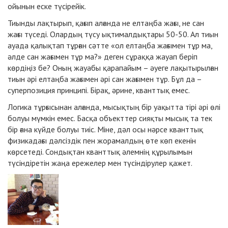
ойынын еске түсірейік.
Тиынды лақтырып, қағып алғанда не елтаңба жағы, не сан
жағы түседі. Олардың түсу ықтималдықтары 50-50. Ал тиын
ауада қалықтап тұрған сәтте «ол елтаңба жағымен тұр ма,
әлде сан жағымен тұр ма?» деген сұраққа жауап беріп
көрдіңіз бе? Оның жауабы қарапайым – әуеге лақытырылған
тиын әрі елтаңба жағымен әрі сан жағымен тұр. Бұл да –
суперпозиция принципі. Бірақ, әрине, кванттық емес.
Логика тұрғысынан алғанда, мысықтың бір уақытта тірі әрі өлі
болуы мүмкін емес. Басқа объекттер сияқты мысық та тек
бір ғана күйде болуы тиіс. Міне, дәл осы нәрсе кванттық
физикадағы дәлсіздік пен жорамалдың өте көп екенін
көрсетеді. Сондықтан кванттық әлемнің құрылымын
түсіндіретін жаңа ережелер мен түсіндірулер қажет.