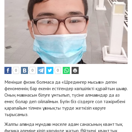
0
0
0
Меніңше физик болмаса да «Шредингер мысығы» деген
феноменнің бар екенін естігендер көпшілікті құрайтын шығар.
Оның мағынасын білуге ұмтылып, түсіне алмағандар да аз
емес болар деп ойлаймын. Бүгін біз сіздерге сол тәжірибені
қарапайым тілмен ұғынықты түрде жеткізіп көруге
тырысамыз.
Жалпы алғанда мұндағы мәселе адам санасының кванттық
физика әлеміне кіріп көруінде жатыр. Өйткені, кванттық