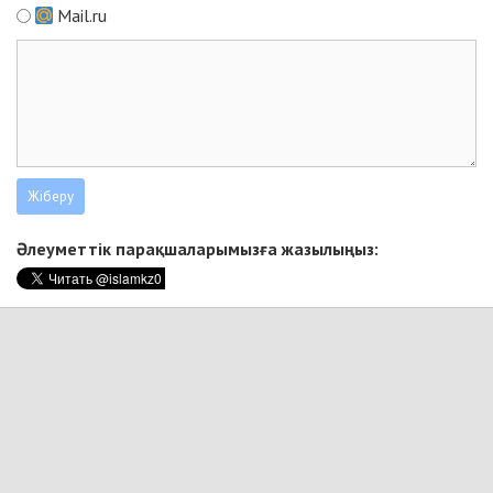
Mail.ru
Әлеуметтік парақшаларымызға жазылыңыз: