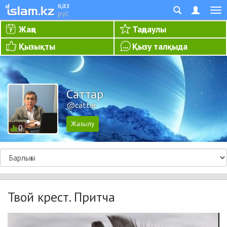
қаз
рус
Жаңа
Таңдаулы
Қызықты
Қызу талқыда
Cаттар
@cattar
0
Твой крест. Притча