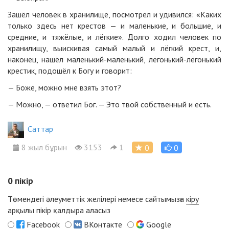
Зашёл человек в хранилище, посмотрел и удивился: «Каких
только здесь нет крестов — и маленькие, и большие, и
средние, и тяжёлые, и лёгкие». Долго ходил человек по
хранилищу, выискивая самый малый и лёгкий крест, и,
наконец, нашёл маленький-маленький, лёгонький-лёгонький
крестик, подошёл к Богу и говорит:
— Боже, можно мне взять этот?
— Можно, — ответил Бог. — Это твой собственный и есть.
Cаттар
8 жыл бұрын
3153
1
0
0
0
пікір
Төмендегі әлеуметтік желілері немесе сайтымызға
кіру
арқылы пікір қалдыра аласыз
Facebook
ВКонтакте
Google