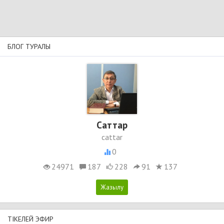
БЛОГ ТУРАЛЫ
Cаттар
cattar
0
24971
187
228
91
137
ТІКЕЛЕЙ ЭФИР