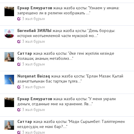
Ернар Елмуратов
жаңа жазба қосты: "Узнаем у имама:
запрещено ли в религии изображать ..."
3 жыл бұрын
Бөгенбай ЗИЯЛЫ
жаңа жазба қосты: "День бороды:
история неотъемлемой части мужской мо..."
3 жыл бұрын
Cаттар
жаңа жазба қосты: "Әке гені жүктілік кезінде
болашақ ананың метаболиз..."
3 жыл бұрын
Nurqanat Baizaq
жаңа жазба қосты: "Ерлан Мазан: Қытай
азаматтығынан бас тартқан тұлға..."
3 жыл бұрын
Ернар Елмуратов
жаңа жазба қосты: "У меня украли
деньги, отданные мне на хранение. Яв..."
3 жыл бұрын
Cаттар
жаңа жазба қосты: "Мәди Сырымбет: Тәліптермен
кездесудің не мәні бар?..."
3 жыл бұрын