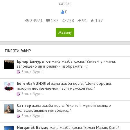
cattar
0
24971
187
228
91
137
ТІКЕЛЕЙ ЭФИР
Ернар Елмуратов
жаңа жазба қосты: "Узнаем у имама:
запрещено ли в религии изображать ..."
3 жыл бұрын
Бөгенбай ЗИЯЛЫ
жаңа жазба қосты: "День бороды:
история неотъемлемой части мужской мо..."
3 жыл бұрын
Cаттар
жаңа жазба қосты: "Әке гені жүктілік кезінде
болашақ ананың метаболиз..."
3 жыл бұрын
Nurqanat Baizaq
жаңа жазба қосты: "Ерлан Мазан: Қытай