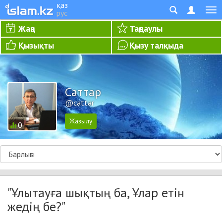
қаз
рус
Жаңа
Таңдаулы
Қызықты
Қызу талқыда
Cаттар
@cattar
0
"Ұлытауға шықтың ба, Ұлар етін
жедің бе?"