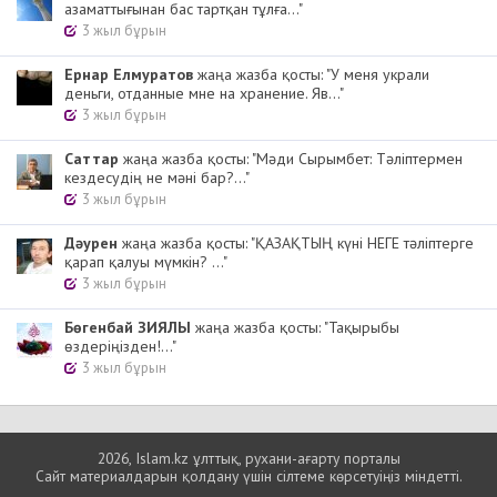
азаматтығынан бас тартқан тұлға..."
3 жыл бұрын
Ернар Елмуратов
жаңа жазба қосты: "У меня украли
деньги, отданные мне на хранение. Яв..."
3 жыл бұрын
Cаттар
жаңа жазба қосты: "Мәди Сырымбет: Тәліптермен
кездесудің не мәні бар?..."
3 жыл бұрын
Дәурен
жаңа жазба қосты: "ҚАЗАҚТЫҢ күні НЕГЕ тәліптерге
қарап қалуы мүмкін? ..."
3 жыл бұрын
Бөгенбай ЗИЯЛЫ
жаңа жазба қосты: "Тақырыбы
өздеріңізден!..."
3 жыл бұрын
2026, Islam.kz ұлттық, рухани-ағарту порталы
Сайт материалдарын қолдану үшін сілтеме көрсетуіңіз міндетті.