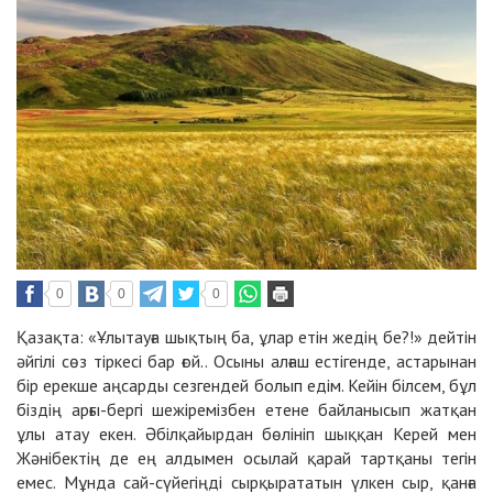
0
0
0
Қазақта: «Ұлытауға шықтың ба, ұлар етін жедің бе?!» дейтін
әйгілі сөз тіркесі бар ғой.. Осыны алғаш естігенде, астарынан
бір ерекше аңсарды сезгендей болып едім. Кейін білсем, бұл
біздің арғы-бергі шежіремізбен етене байланысып жатқан
ұлы атау екен. Әбілқайырдан бөлініп шыққан Керей мен
Жәнібектің де ең алдымен осылай қарай тартқаны тегін
емес. Мұнда сай-сүйегіңді сырқырататын үлкен сыр, қанға