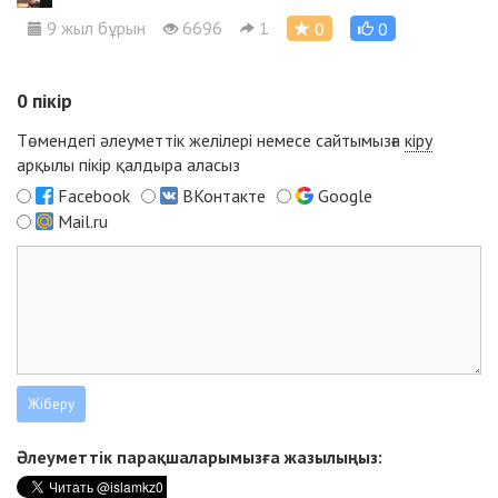
9 жыл бұрын
6696
1
0
0
0
пікір
Төмендегі әлеуметтік желілері немесе сайтымызға
кіру
арқылы пікір қалдыра аласыз
Facebook
ВКонтакте
Google
Mail.ru
Әлеуметтік парақшаларымызға жазылыңыз: