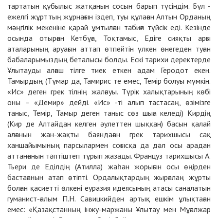
тартатын құбылыс жатқанын сосын барып түсіндім. Бұл -
ежелгі жұ
рттың жұрнағын іздеп, туы құлаған Алтын Орданың
мәңгілік мекеніне қарай ұмтылған табиғи түйсік еді. Кезінде
осында отырған Кетбұға, Тоқтамыс, Едіге сияқты арғы
аталарының аруағын аттап өтпейтін үлкен өнегеден туған
бабаларымыздың беталысы болды. Ескі тарихи деректерде
Ұлытауды алғаш тілге тиек еткен адам Геродот екен.
Тамырдың (Тұмар да, Тамирис те емес, Темір болуы мүмкін.
«Ис» деген грек тілнің жалғауы. Түрік халықтарының көбі
оны – «Демир» дейді. «Ис» -ті алып тастасаң, өзімізге
таныс, Темір, Тамыр деген таныс сөз шыға келеді) Кирдің
(Кир де Алтайдан келген әулеттен шыққан) басын қалай
алғанын жан-жақты баяндаған грек тарихшысы сақ
ханшайымының парсылармен соғысқа да дәл осы арадан
аттанғанын тәптіштеп тұрып жазады. Француз тарихшысы А.
Тьери де Еділдің (Атилла) жаһан жорығын осы өңірден
бастағанын атап өтіпті. Ордалықтардың жырғалаң жұрты
болған қасиетті өлкені еуразия идеясының атасы саналатын
гуманист-ғалым П.Н. Савицкийден артық ешкім ұлықтаған
емес: «Қазақстанның інжу-маржаны Ұлытау мен Мұғалжар