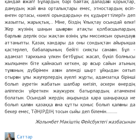
қандай ғажап! Бұлардың бәрі байтақ даладағы қорықтар,
дамудың жәй ғана орталықтары емес, этностардың өсіп-
өнген ортасы, «киелі орындардың» ең құдыреттілері!» деп
жазыпты, жарықтық... Міне, біздің Ұлықтау осындай өлке!
Жер жүзінің шаңын шығарған атақты қолбасшылардың
барлығы дерлік осы жақтан өзінің ұлы миссиясын орындауға
аттаныпты. Қазақ хандары да оны сондықтан айырықша
қастерлеп, бабаларының бейіті сияқты санаған. Бұл -
адамзат тарихына үлкен бетбұрыс жасап, бүкіл болмысы
жылқымен біте қайнасып кеткен, әр ғасыр сайын атының
тұяғының дүбірімен азғын әлемді шырт ұйқыдан оятып
отырған ұлы жаугерлердің әуелгі жұрты, адамзатқа бірінші
болып әуретін жабатын шалбар кигізіп, әскери өнердің
әліппесін үйреткен жаужүрек батырлардың атамекені
болатын. Осындай жердің ақырында қара шаңыраққа ие
болып қалған қазаққа ғана құтты қоныс болып қалғаны да
бекер емес, ТӘҢІРДІҢ тосын сыйы деп білемін.........
Жолымбет Мәкіштің Фейсбуктегі жазбасынан
Cаттар