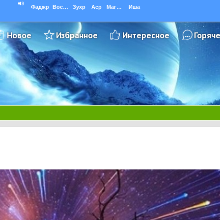
Фаджр
Восход
Зухр
Аср
Магриб
Иша
Новое
Избранное
Интересное
Горяч