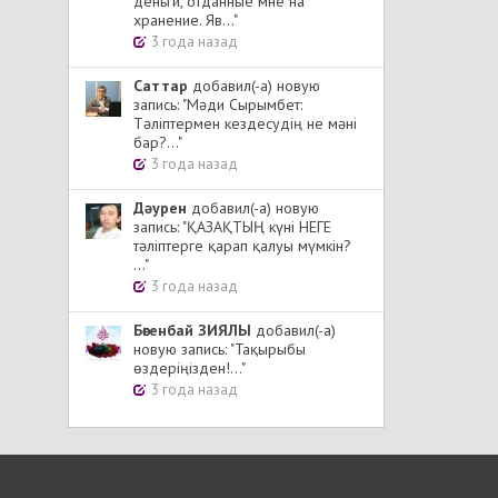
деньги, отданные мне на
хранение. Яв..."
3 года назад
Cаттар
добавил(-а) новую
запись: "Мәди Сырымбет:
Тәліптермен кездесудің не мәні
бар?..."
3 года назад
Дәурен
добавил(-а) новую
запись: "ҚАЗАҚТЫҢ күні НЕГЕ
тәліптерге қарап қалуы мүмкін?
..."
3 года назад
Бөгенбай ЗИЯЛЫ
добавил(-а)
новую запись: "Тақырыбы
өздеріңізден!..."
3 года назад