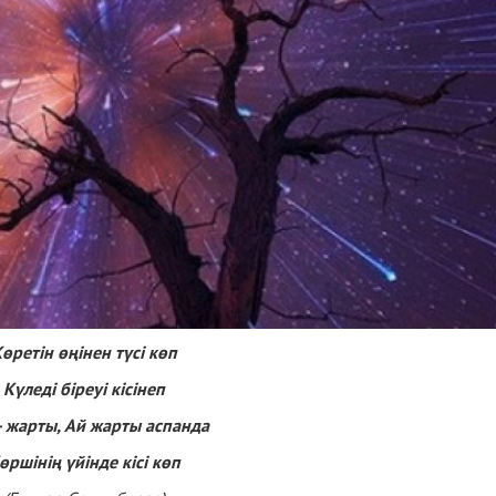
өретін өңінен түсі көп
Күледі біреуі кісінеп
- жарты, Ай жарты аспанда
өршінің үйінде кісі көп