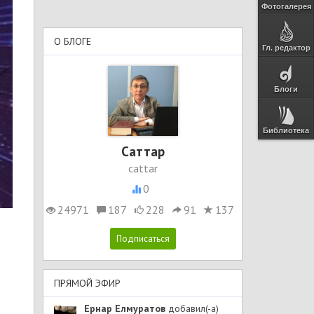
Фотогалерея
О БЛОГЕ
Гл. редактор
Блоги
Библиотека
Cаттар
cattar
0
24971
187
228
91
137
ПРЯМОЙ ЭФИР
Ернар Елмуратов
добавил(-а)