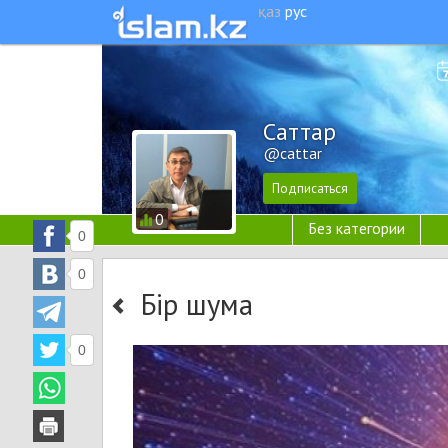
қаз
рус
Cаттар
@cattar
0
Без категории
0
0
Бір шумақ
0