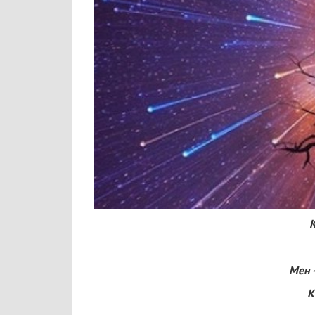
К
Мен 
К