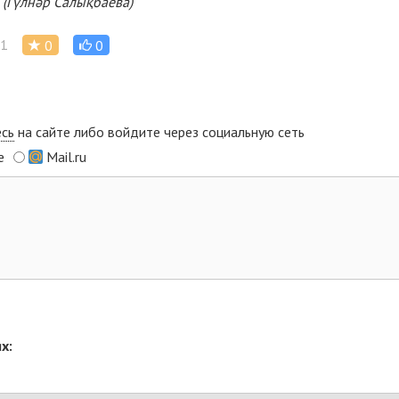
(Гүлнәр Салықбаева)
1
0
0
есь
на сайте либо войдите через социальную сеть
e
Mail.ru
х: