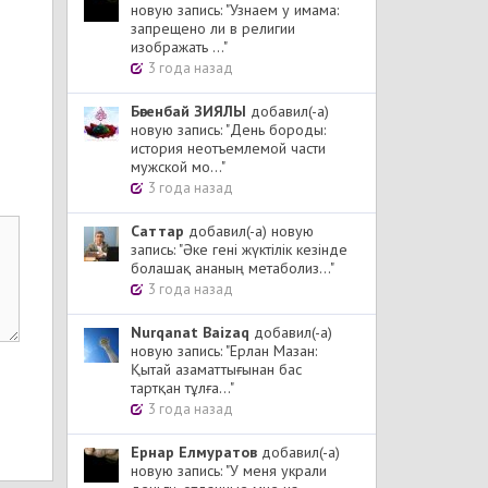
новую запись: "Узнаем у имама:
запрещено ли в религии
изображать ..."
3 года назад
Бөгенбай ЗИЯЛЫ
добавил(-а)
новую запись: "День бороды:
история неотъемлемой части
мужской мо..."
3 года назад
Cаттар
добавил(-а) новую
запись: "Әке гені жүктілік кезінде
болашақ ананың метаболиз..."
3 года назад
Nurqanat Baizaq
добавил(-а)
новую запись: "Ерлан Мазан:
Қытай азаматтығынан бас
тартқан тұлға..."
3 года назад
Ернар Елмуратов
добавил(-а)
новую запись: "У меня украли