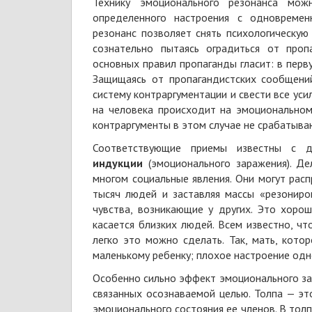
Технику эмоционального резонанса мо
определенного настроения с одновремен
резонанс позволяет снять психологическую
сознательно пытаясь оградиться от проп
основных правил пропаганды гласит: в перв
Защищаясь от пропагандистских сообщений
систему контраргументации и свести все уси
на человека происходит на эмоциональном 
контраргументы в этом случае не срабатыва
Соответствующие приемы известны с 
индукции
(эмоционального заражения). Д
многом социальные явления. Они могут рас
тысяч людей и заставляя массы «резониро
чувства, возникающие у других. Это хор
касается близких людей. Всем известно, чт
легко это можно сделать. Так, мать, кото
маленькому ребенку; плохое настроение одно
Особенно сильно эффект эмоционального за
связанных осознаваемой целью. Толпа — э
эмоционального состояния ее членов. В тол