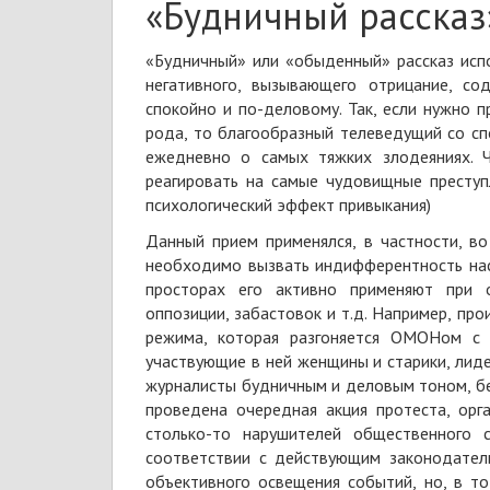
«Будничный рассказ
«Будничный» или «обыденный» рассказ испо
негативного, вызывающего отрицание, со
спокойно и по-деловому. Так, если нужно п
рода, то благообразный телеведущий со с
ежедневно о самых тяжких злодеяниях. Ч
реагировать на самые чудовищные преступ
психологический эффект привыкания)
Данный прием применялся, в частности, во
необходимо вызвать индифферентность нас
просторах его активно применяют при о
оппозиции, забастовок и т.д. Например, п
режима, которая разгоняется ОМОНом с 
участвующие в ней женщины и старики, лид
журналисты будничным и деловым тоном, бе
проведена очередная акция протеста, орг
столько-то нарушителей общественного 
соответствии с действующим законодател
объективного освещения событий, но, в т