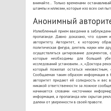
внимайте... Только временами останавлив
штампы и иллюзии, которые изо всех сил пы
Анонимный авторит
Излюбленный прием введения в заблуждение
пропаганде. Давно доказано, что одним 
авторитету. Авторитет, к которому обр
политическая фигура, деятель науки или д
осуществляться цитирование документов, 
которые необходимы для большей убед
исследований установили...», «Доктора рек
который пожелал остаться неизвестным, 
Сообщаемая таким образом информация в б
авторитет придают ей солидность и вес в
никакой ответственности за ложное сообщен
начинается словами «источники информи
информация, а пропаганда или скрытая рекл
далеки от уверенности в своей правоте
.