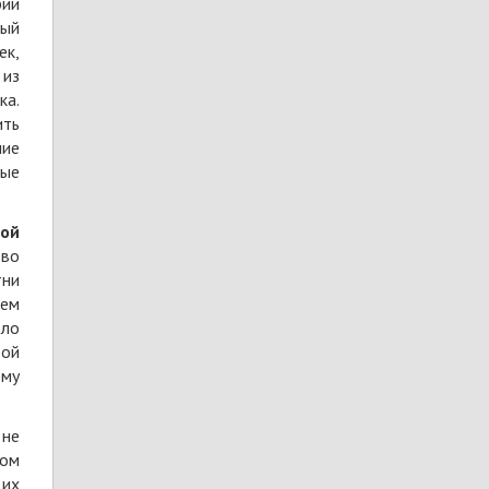
рии
ный
ек,
 из
ка.
ить
ние
ные
ной
 во
тни
аем
ело
рой
ему
 не
вом
 их