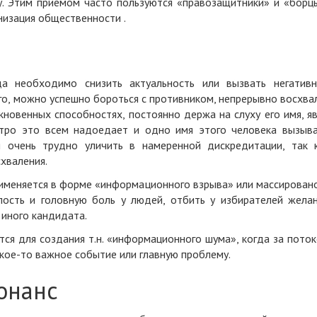
у. Этим приемом часто пользуются «правозащитники» и «борц
анизация общественности
.
да необходимо снизить актуальность или вызвать негатив
его, можно успешно бороться с противником, непрерывно восхва
ыкновенных способностях, постоянно держа на слуху его имя, я
стро это всем надоедает и одно имя этого человека вызыв
я очень трудно уличить в намеренной дискредитации, так 
хваления.
именяется в форме «информационного взрыва» или массирован
лость и головную боль у людей, отбить у избирателей жела
 иного кандидата.
ся для создания т.н. «информационного шума», когда за пото
кое-то важное событие или главную проблему
.
онанс