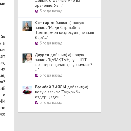
деньги, отданные мне на
вые
хранение. Яв..."
3 года назад
Cаттар
добавил(-а) новую
запись: "Мәди Сырымбет:
Тәліптермен кездесудің не мәні
ой»
бар?..."
е к
3 года назад
мая
Дәурен
добавил(-а) новую
жет
запись: "ҚАЗАҚТЫҢ күні НЕГЕ
ов,
тәліптерге қарап қалуы мүмкін?
них
..."
ия,
3 года назад
ик?
Бөгенбай ЗИЯЛЫ
добавил(-а)
щий
новую запись: "Тақырыбы
н и
өздеріңізден!..."
СМИ
3 года назад
 не
 же