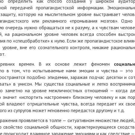
жно определить как способ создания у широкой аудито
ной передачей пропагандистской информации. Эмоциональ
 защиту, которую на мыслительном уровне выстраивает челов
агандистского или рекламного «промывания мозгов». Одно
ую очередь нужно обращаться не к разуму, а к чувствам челове
, на рациональном уровне человек всегда способен выстро
лия по «спецобработке» к нулю. Если же пропагандистское влия
уровне, вне его сознательного контроля, никакие рациональ
ют.
древних времен. В их основе лежит феномен
социаль
ело в том, что испытываемые нами эмоции и чувства — это
пространятся подобно эпидемии, заражая подчас десятки и со
вать» в унисон. Мы существа социальные и легко восприним
ошо заметно на уровне межличностных отношений — когда д
о значит «испортить настроение» близкому человеку и как по
рой владеют отрицательные чувства, всегда передает их сво
го из супругов может мгновенно передастся другому и т.д.
ражения проявляется в толпе — ситуативном множестве людей,
то свойство социальной общности, характеризующееся сходст
пе происходит взаимное заражение эмоциями и как следствие —