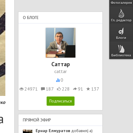
Фотогалерея
О БЛОГЕ
Гл. редактор
Блоги
Библиотека
Cаттар
cattar
0
24971
187
228
91
137
нко
а
ПРЯМОЙ ЭФИР
Ернар Елмуратов
добавил(-а)