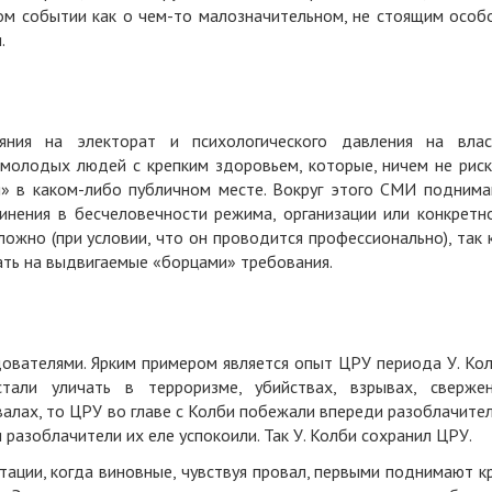
ом событии как о чем-то малозначительном, не стоящим особ
и
.
ния на электорат и психологического давления на влас
молодых людей с крепким здоровьем, которые, ничем не риск
я» в каком-либо публичном месте. Вокруг этого СМИ подним
инения в бесчеловечности режима, организации или конкретн
ложно (при условии, что он проводится профессионально), так 
ать на выдвигаемые «борцами» требования
.
ователями. Ярким примером является опыт ЦРУ периода У. Ко
стали уличать в терроризме, убийствах, взрывах, сверже
овалах, то ЦРУ во главе с Колби побежали впереди разоблачите
и разоблачители их еле успокоили. Так У. Колби сохранил ЦРУ.
тации, когда виновные, чувствуя провал, первыми поднимают к