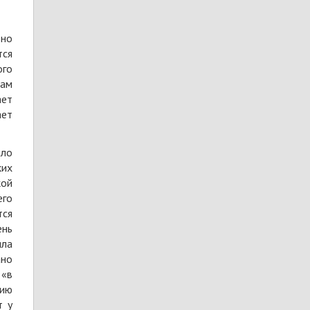
вно
тся
ого
Вам
ает
ает
ыло
ких
кой
его
тся
ень
ыла
ано
 «в
зию
т у