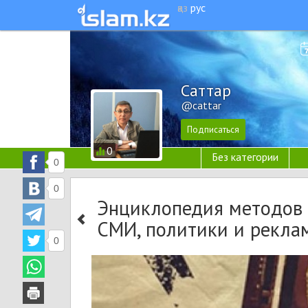
қаз
рус
Cаттар
@cattar
0
Без категории
0
0
Энциклопедия методов 
СМИ, политики и рекла
0