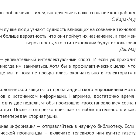
их сообщениях — идеи, внедряемые в наше сознание контрабанд
С. Кара-Му
м лучше люди узнают сущность влияющих на сознание технолог
м больше вероятность, что они поймут их назначение, и тем ме
вероятность, что эти технологии будут использова
Дж. Ма
— увлекательный интеллектуальный спорт. И если уж приходи
 иногда им заниматься. Хотя бы в профилактических целях, чт
ще мы, и пока не превратились окончательно в «электорат» 
хологической защиты от пропагандистского «промывания мозг
тов с источником информации. Например, достаточно время
 одну-две недели, чтобы произошло «восстановление» сознан
одит. После этого резко повышается наблюдательность и как
х телепередач «торчат уши».
вная информация — отправляйтесь в научную библиотеку. Если
ческой пропаганды — включите телевизор или купите газету