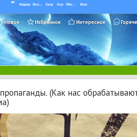
Фаджр
Восход
Зухр
Аср
Магриб
Иша
Новое
Избранное
Интересное
Горяч
пропаганды. (Как нас обрабатываю
ма)