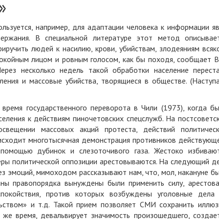
»
льзуется, например, для адаптации человека к информации я
держания. В специальной литературе этот метод описывае
риручить людей к насилию, крови, убийствам, злодеяниям всяк
покойным лицом и ровным голосом, как бы походя, сообщает 
ерез несколько недель такой обработки население перест
ления и массовые убийства, творящиеся в обществе. (Наступ
 время государственного переворота в Чили (1973), когда б
еления к действиям пиночетовских спецслужб. На постсоветс
свещении массовых акций протеста, действий политичес
роисходит многотысячная демонстрация противников действующ
помощью дубинок и слезоточивого газа. Жестоко избиваю
еры политической оппозиции арестовываются. На следующий д
з эмоций, мимоходом рассказывают нам, что, мол, накануне б
аны правопорядка вынуждены были применить силу, арестов
спокойствия, против которых возбуждены уголовные дела
ьством» и т.д. Такой прием позволяет СМИ сохранить иллю
о же время, девальвирует значимость произошедшего, создае