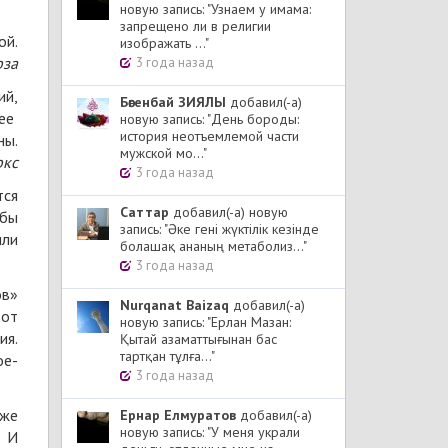
новую запись: "Узнаем у имама:
запрещено ли в религии
ой.
изображать ..."
рза
3 года назад
ий,
Бөгенбай ЗИЯЛЫ
добавил(-а)
нее
новую запись: "День бороды:
история неотъемлемой части
ны.
мужской мо..."
ркс
3 года назад
тся
Cаттар
добавил(-а) новую
обы
запись: "Әке гені жүктілік кезінде
или
болашақ ананың метаболиз..."
3 года назад
ов»
Nurqanat Baizaq
добавил(-а)
 от
новую запись: "Ерлан Мазан:
ия.
Қытай азаматтығынан бас
тартқан тұлға..."
ое-
3 года назад
 же
Ернар Елмуратов
добавил(-а)
новую запись: "У меня украли
. И