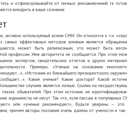
айтесь и отфильтровывайте от личных умозаключений те гото
таются внедрить в ваше сознание
ет
, активно используемый всеми СМИ. Он относится к т.н. «сер
из самых эффективных методов влияния является обращени
ащаются, может быть религиозным, это может быть весо
ругой профессии. Имя авторитета не сообщается. При этом мо
оценок экспертов, свидетельских отчетов и других материал
ительности. Примеры: «Ученые на основании многолет
омендуют...», «Источник из ближайшего президентского окружен
сообщает...». Какие ученые? Какие доктора? Какой источн
ольшинстве случаев является ложью. Ссылки на несуществую
 глазах обывателей. При этом источник не идентифицирова
ие журналисты не несут. Так что, если пассаж в популярных 
руют» или «ученые рекомендуют», будьте уверены — это
ама; причем авторы послания очень далеки от учености и так