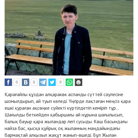
0
0
0
Қарағайлы құздан алқаракөк аспанды сүттей сәулесіне
шомылдырып, ай туып келеді. Үңгірде лақтаған меңсіз қара
ешкі қураған ақсөңке сүйекті күртілдетіп кеміріп тұр...
Шағылды беткейден қабыршағы ай нұрына шағылысып,
балық бауыр қара жыландар легі сусыды. Көш басындағы
найза бас, қысқа құйрық оқ жыланның маңдайындағы
бармақтай алқызыл жақұт жанып-өшеді. Бұл Жылан