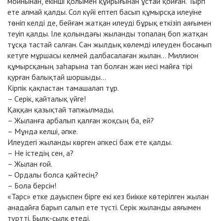
мойнынан, екінші қолымен құйрығынан ұстай қойған. Тырп
ете алмай қалды. Сол күйі ептеп басып құмырсқа илеуіне
төніп келді де, бейғам жатқан илеуді бұрық еткізіп аяғымен
теуіп қалды. Іле қолындағы жыланды топалаң боп жатқан
тұсқа тастай салған. Сан жылдық көлемді илеуден босанып
кетуге мұршасы келмей далбасалаған жылан... Миллион
құмырсқаның заһарына тап болған жан иесі майға тірі
қурған балықтай шоршыды...
Кірпік қақпастан тамашалап тұр.
– Cерік, қайталық үйге!
Қаққан қазықтай тапжылмады.
– Жыланға арбалып қалған жоқсың ба, ей?
– Мұнда келші, әпке.
Илеудегі жыланды көрген әпкесі баж ете қалды.
– Не істедің сен, а?
– Жылан ғой.
– Ордалы болса қайтесің?
– Бола берсін!
«Тарс» етке дауыспен бірге екі кез биікке көтерілген жылан
анадайға барып салып ете түсті. Серік жыланды аяғымен
түртті. Былқ-сылқ етеді.