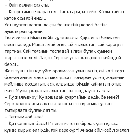
– Өліп қалған сияқты.
– Кесірі тимесе жарар еді. Таста ары, кетейік. Көзім тайып
кетсе осы ғой енді...
Үсті құрғап қалған лақты бешпетінің келесі бетіне
ауыстырып ораған.
Екеуі келген ізімен кейін құлдилады. Қара ешкі безектеп
ілесіп келеді. Манағыдай емес, ай жылыстап, сай қараңғы
тартқан. Сай тағанын таспадай тілген бұлақ суымен
жарысып келеді. Лақты Серікке ұстатқан әпкесі кейіндей
берді…
Жеті түннің ішнде үйге оралмаған ұлын күтіп, екі көзі төрт
болған анасы дала отына ұшқат томарын үстеп, жарығын
мейлінше қоздатып, есік алдында ірімшік қайнатып отыр
екен. Мұның қарасын алыстан шалып, дауыс салды:
– Қу жалғыз-оу! Қу аршадай қуартайын дедің бе мені?!
Серік қолындағы лақты алдыңғы екі сирағына ұстап,
тыпырлата бұлғаңдатты.
– Таптым ғой, апа!
– Қатқанңның басы! Ит жеп кететін бір лақ үшін қысқа
күнде қырық өлтірдің ғой қарақұрт! Анасы ебіл-себіл жалап