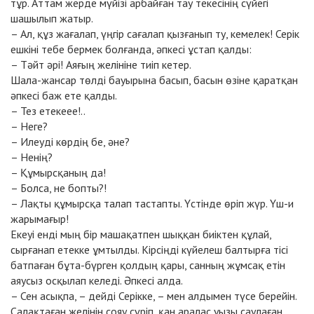
тұр. Аттам жерде мүйізі арбайған тау текесінің сүйегі
шашылып жатыр.
– Ал, құз жағалап, үңгір сағалап қызғанып ту, кемелек! Серік
ешкіні тебе бермек болғанда, әпкесі ұстап қалды:
– Тәйт әрі! Аяғың желініне тиіп кетер.
Шала-жансар төлді бауырына басып, басын өзіне қаратқан
әпкесі баж ете қалды.
– Тез етекеее!..
– Неге?
– Илеуді көрдің бе, әне?
– Ненің?
– Құмырсқаның да!
– Болса, не бопты?!
– Лақты құмырсқа талап тастапты. Үстінде өріп жүр. Үш-и
жарымағыр!
Екеуі енді мың бір машақатпен шыққан биіктен құлай,
сырғанап етекке ұмтылды. Кірсіңді күйелеш балтырға тісі
батпаған бұта-бүрген қолдың қары, санның жұмсақ етін
аяусыз осқылап келеді. Әпкесі алда.
– Сен асықпа, – дейді Серікке, – мен алдымен түсе берейін.
Салақтаған желінін сояу сүріп, қан аралас уызы саулаған