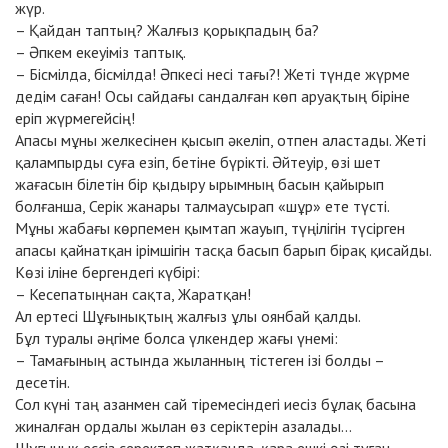
жүр.
– Қайдан таптың? Жалғыз қорықпадың ба?
– Әпкем екеуіміз таптық.
– Бісмілда, бісмілда! Әпкесі несі тағы?! Жеті түнде жүрме
дедім саған! Осы сайдағы сандалған көп аруақтың біріне
еріп жүрмегейсің!
Апасы мұны желкесінен қысып әкеліп, отпен аластады. Жеті
қалампырды суға езіп, бетіне бүрікті. Әйтеуір, өзі шет
жағасын білетін бір қыдыру ырымның басын қайырып
болғанша, Серік жанары талмаусырап «шұр» ете түсті.
Мұны жабағы көрпемен қымтап жауып, түңілігін түсірген
апасы қайнатқан ірімшігін тасқа басып барып бірақ қисайды.
Көзі іліне бергендегі күбірі:
– Кесепатыңнан сақта, Жаратқан!
Ал ертесі Шұғынықтың жалғыз ұлы оянбай қалды.
Бұл туралы әңгіме болса үлкендер жағы үнемі:
– Тамағының астында жыланның тістеген ізі болды –
десетін.
Сол күні таң азанмен сай тіремесіндегі иесіз бұлақ басына
жиналған ордалы жылан өз серіктерін азалады...