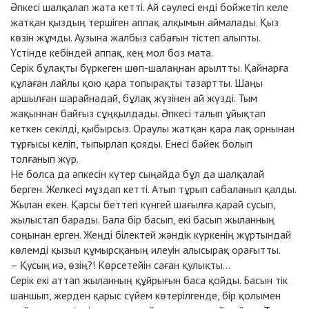
Әпкесі шалқалап жата кетті. Ай сәулесі енді бойжетіп келе
жатқан қыздың тершіген аппақ алқымын аймалады. Қыз
көзін жұмды. Аузына жалбыз сабағын тістеп алыпты.
Үстінде кебіндей аппақ, кең мол боз мата.
Серік бұлақты бүркеген шөп-шалаңнан арылтты. Қайнарға
құлаған лайлы қою қара топырақты тазартты. Шаңы
аршылған шарайнадай, бұлақ жүзінен ай жүзді. Тым
жақыннан байғыз сұңқылдады. Әпкесі талып ұйықтап
кеткен секілді, қыбырсыз. Ораулы жатқан қара лақ орнынан
тұрғысы келіп, тыпырлап қояды. Енесі бәйек болып
толғанып жүр.
Не болса да әпкесін күтер сыңайда бұл да шалқалай
берген. Желкесі мұздап кетті. Атып тұрып сабаланып қалды.
Жылан екен. Қарсы беттегі күнгей шағылға қарай сусып,
жылыстап барады. Бала бір басып, екі басып жыланның
соңынан ерген. Жеңді білектей жәндік күркенің жұртындай
көлемді қызыл құмырсқаның илеуін алысырақ орағытты.
– Қусың иә, өзің?! Көрсетейін саған қулықты...
Серік екі аттап жыланның құйрығын баса қойды. Басын тік
шаншып, жерден қарыс сүйем көтерілгенде, бір қолымен