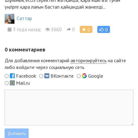
Шұғынық ессіз серектеп жатқанда, қара ешкі өзі туған
үңгірге қара лағын бастап қайқаңдай жөнелді...
Cаттар
3 года назад
3660
0
0
0
0
комментариев
Для добавления комментарий
авторизируйтесь
на сайте
либо войдите через социальную сеть
Facebook
ВКонтакте
Google
Mail.ru