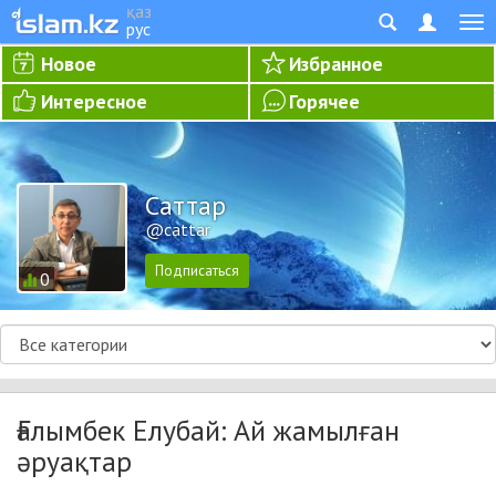
қаз
рус
Новое
Избранное
Интересное
Горячее
Cаттар
@cattar
0
Ғалымбек Елубай: Ай жамылған
әруақтар