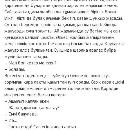
қара ешкі де бұлардан қалмай зар илеп жарысып келеді.
Сай тағанындағы жалбызды тұмаға әпкесі бірінші болып
ілікті. Ілікті де бұлақ ағынын бекітіп, қазан шұңқыр жасады.
Су тола бергенде кірпігі ғана қимылдап жатқан бейшора
жануарды суға тоғытты. Ай жарығында су бетіне мың сан
құмырсқа қалқып шықты. Әпкесі жалбыз жапырағымен
жеңіл кілкіп тастаған. Іле лақтың басын батырды. Қауқарсыз
жануар әлсіз бұлқынған. Су ішінде шарана аралас бұйра
жүнін баппен тарады.
– Мал боп кетер ме екен?
– Болады.
Әпкесі үстіндегі жеңсіз түйе жүн бешпетін шешіп, суы
сорғыған қара лақты қаныттай ғып орады. Серік қара ешкіні
алып ұрып, емшегін өлімсіреген төліне жағызды. Қарадай
мекіренген енесі басын көтерді.
– Ашығып қалған екен.
– Жағы қарысып қалды-ау?!
– Емуі баяулады.
– Иә...
– Таста онда! Сәл есін жинап алсын.