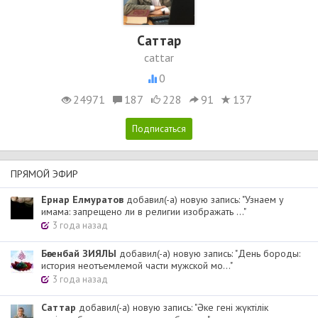
Cаттар
cattar
0
24971
187
228
91
137
ПРЯМОЙ ЭФИР
Ернар Елмуратов
добавил(-а) новую запись: "Узнаем у
имама: запрещено ли в религии изображать ..."
3 года назад
Бөгенбай ЗИЯЛЫ
добавил(-а) новую запись: "День бороды:
история неотъемлемой части мужской мо..."
3 года назад
Cаттар
добавил(-а) новую запись: "Әке гені жүктілік