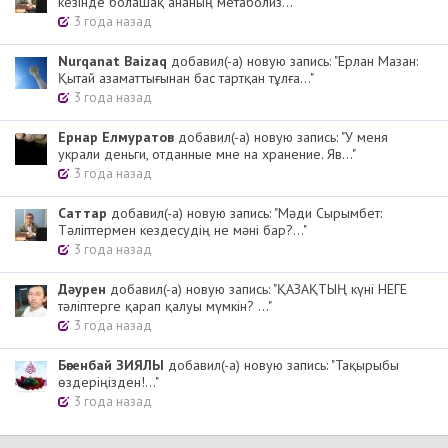
кезінде болашақ ананың метаболиз..."
3 года назад
Nurqanat Baizaq
добавил(-а) новую запись: "Ерлан Мазан:
Қытай азаматтығынан бас тартқан тұлға..."
3 года назад
Ернар Елмуратов
добавил(-а) новую запись: "У меня
украли деньги, отданные мне на хранение. Яв..."
3 года назад
Cаттар
добавил(-а) новую запись: "Мәди Сырымбет:
Тәліптермен кездесудің не мәні бар?..."
3 года назад
Дәурен
добавил(-а) новую запись: "ҚАЗАҚТЫҢ күні НЕГЕ
тәліптерге қарап қалуы мүмкін? ..."
3 года назад
Бөгенбай ЗИЯЛЫ
добавил(-а) новую запись: "Тақырыбы
өздеріңізден!..."
3 года назад