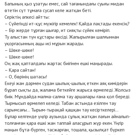
Бапының қыз ұзатуы емес, сай тағанындағы суығы мидан
өтетін сүт тұмаға сусап келе жатқан беті.
Серіктің әпкесі айтты:
– Сүйегіңді ит-құс мүжігір кемелек! Қайда лақтады екенсің?
– Бір жерде тұрған шығар, ит сияқты сүйек кеміріп.
Ту алыстан түн құстары өксіді. Жапырылған шалғыннан
уқорғасынның ащы исі мұрын жарады.
– Шөке-шөке!
– Шөке-шөке!
Оң жақ қапталдағы жартас биігінен ешкі маңырады.
– Қара сайтан!
– О, бөрінің шатасы!
Екеуі жан дәрмен судан шылық-шылық еткен аяқ кимідерін
бұрап сықты да, жалама беткейге жарыса өрмеледі. Жолсыз
биік. Мұндайда малма-салма тау аршалары ғана қол береді.
Тырмысып өрмелеп келеді. Табан астында езілген тау
сарымсағы... Тырым-тырақай қашқан тау кесірткелері...
Бұлар келгенде үңгір аузында сұлық жатқан лағын айналып-
толғанған қара ешкі жан таппай аласұрып жүр екен. Үңгір
маңын бұта-бүрген, тасжарған, тошала, қызылқат бүркеп