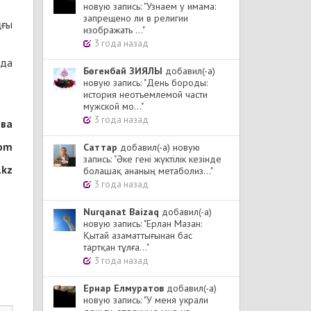
новую запись: "Узнаем у имама:
запрещено ли в религии
ңғы
изображать ..."
3 года назад
нда
Бөгенбай ЗИЯЛЫ
добавил(-а)
новую запись: "День бороды:
история неотъемлемой части
мужской мо..."
3 года назад
ова
com
Cаттар
добавил(-а) новую
запись: "Әке гені жүктілік кезінде
.kz
болашақ ананың метаболиз..."
3 года назад
Nurqanat Baizaq
добавил(-а)
новую запись: "Ерлан Мазан:
Қытай азаматтығынан бас
тартқан тұлға..."
3 года назад
Ернар Елмуратов
добавил(-а)
новую запись: "У меня украли