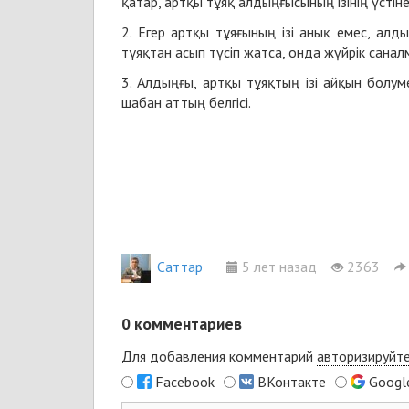
қатар, артқы тұяқ алдыңғысының ізінің үстін
2. Егер артқы тұяғының ізі анық емес, алд
тұяқтан асып түсіп жатса, онда жүйрік сана
3. Алдыңғы, артқы тұяқтың ізі айқын болум
шабан аттың белгісі.
Cаттар
5 лет назад
2363
0
комментариев
Для добавления комментарий
авторизируйт
Facebook
ВКонтакте
Googl