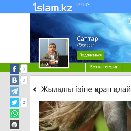
қаз
рус
Cаттар
@cattar
0
Без категории
0
0
Жылқыны ізіне қарап қал
0