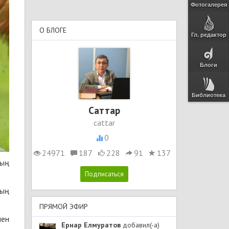
Фотогалерея
О БЛОГЕ
Гл. редактор
Блоги
Библиотека
Cаттар
cattar
0
24971
187
228
91
137
ның
ның
ПРЯМОЙ ЭФИР
мен
Ернар Елмуратов
добавил(-а)