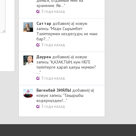
деньги, отданные мне на
хранение. Яв..."
3 года назад
Cаттар
добавил(-а) новую
запись: "Мәди Сырымбет:
Тәліптермен кездесудің не мәні
бар?..."
3 года назад
Дәурен
добавил(-а) новую
запись: "ҚАЗАҚТЫҢ күні НЕГЕ
тәліптерге қарап қалуы мүмкін?
..."
3 года назад
Бөгенбай ЗИЯЛЫ
добавил(-а)
новую запись: "Тақырыбы
өздеріңізден!..."
3 года назад