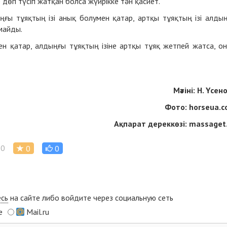
е дөп түсіп жатқан болса жүйрікке тән қасиет.
ыңғы тұяқтың ізі анық болумен қатар, артқы тұяқтың ізі алды
лмайды.
ен қатар, алдыңғы тұяқтың ізіне артқы тұяқ жетпей жатса, о
Мәтіні: Н. Үсен
Фото: horseua.
Ақпарат дереккөзі: massaget
0
0
0
есь
на сайте либо войдите через социальную сеть
e
Mail.ru