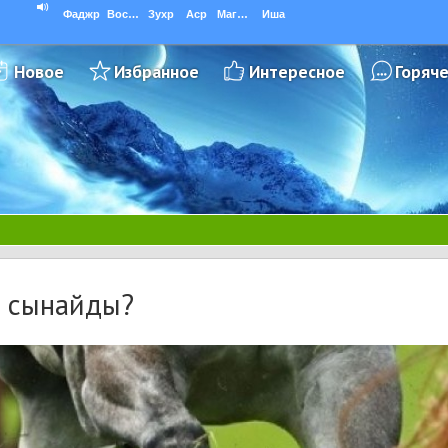
Фаджр
Восход
Зухр
Аср
Магриб
Иша
Новое
Избранное
Интересное
Горяч
ай сынайды?