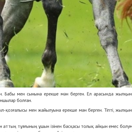
н. Бабы мен сынына ерекше мән берген. Ел арасында жылқы
ыншылар болған.
л-қозғалысы мен жайылуына ерекше мән берген. Тіпті, жылқы
н аттың тұяғының ұшын ізінен басқасы толық айқын емес болу