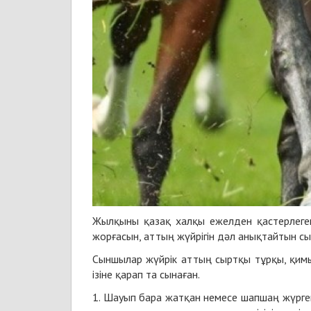
Жылқыны қазақ халқы ежелден қастерлеге
жорғасын, аттың жүйрігін дәл анықтайтын с
Сыншылар жүйрік аттың сыртқы тұрқы, қимы
ізіне қарап та сынаған.
1. Шауып бара жатқан немесе шапшаң жүрге