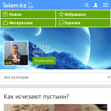
қаз
рус
Новое
Избранное
Интересное
Горячее
Cаттар
@cattar
0
Как исчезают пустыни?