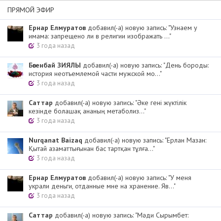
ПРЯМОЙ ЭФИР
Ернар Елмуратов
добавил(-а) новую запись: "Узнаем у
имама: запрещено ли в религии изображать ..."
3 года назад
Бөгенбай ЗИЯЛЫ
добавил(-а) новую запись: "День бороды:
история неотъемлемой части мужской мо..."
3 года назад
Cаттар
добавил(-а) новую запись: "Әке гені жүктілік
кезінде болашақ ананың метаболиз..."
3 года назад
Nurqanat Baizaq
добавил(-а) новую запись: "Ерлан Мазан:
Қытай азаматтығынан бас тартқан тұлға..."
3 года назад
Ернар Елмуратов
добавил(-а) новую запись: "У меня
украли деньги, отданные мне на хранение. Яв..."
3 года назад
Cаттар
добавил(-а) новую запись: "Мәди Сырымбет: