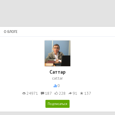
О БЛОГЕ
Cаттар
cattar
0
24971
187
228
91
137