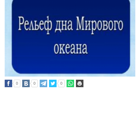
0
0
0