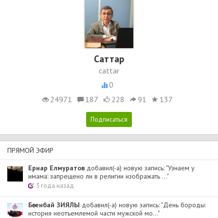
Cаттар
cattar
0
24971
187
228
91
137
ПРЯМОЙ ЭФИР
Ернар Елмуратов
добавил(-а) новую запись: "Узнаем у
имама: запрещено ли в религии изображать ..."
3 года назад
Бөгенбай ЗИЯЛЫ
добавил(-а) новую запись: "День бороды:
история неотъемлемой части мужской мо..."