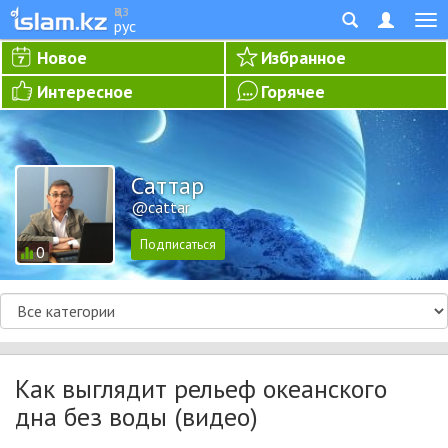
қаз
рус
Новое
Избранное
Интересное
Горячее
Cаттар
@cattar
0
Как выглядит рельеф океанского
дна без воды (видео)