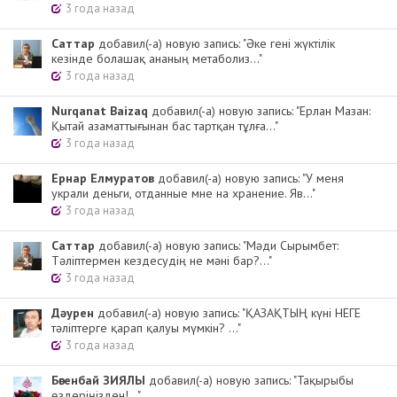
3 года назад
Cаттар
добавил(-а) новую запись: "Әке гені жүктілік
кезінде болашақ ананың метаболиз..."
3 года назад
Nurqanat Baizaq
добавил(-а) новую запись: "Ерлан Мазан:
Қытай азаматтығынан бас тартқан тұлға..."
3 года назад
Ернар Елмуратов
добавил(-а) новую запись: "У меня
украли деньги, отданные мне на хранение. Яв..."
3 года назад
Cаттар
добавил(-а) новую запись: "Мәди Сырымбет:
Тәліптермен кездесудің не мәні бар?..."
3 года назад
Дәурен
добавил(-а) новую запись: "ҚАЗАҚТЫҢ күні НЕГЕ
тәліптерге қарап қалуы мүмкін? ..."
3 года назад
Бөгенбай ЗИЯЛЫ
добавил(-а) новую запись: "Тақырыбы
өздеріңізден!..."