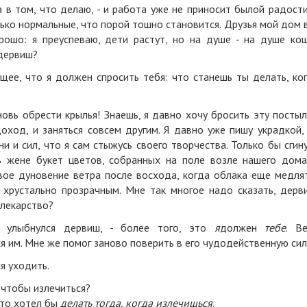
ла в том, что делаю, - и работа уже не приносит былой радости
ко нормальные, что порой тошно становится. Друзья мой дом 
рошо: я преуспеваю, дети растут, но на душе - на душе ко
 дервиш?
щее, что я должен спросить тебя: что станешь ты делать, ко
вновь обрести крылья! Знаешь, я давно хочу бросить эту посты
оход, и заняться совсем другим. Я давно уже пишу украдкой,
и и сил, что я сам стыжусь своего творчества. Только бы сгин
ь жене букет цветов, собранных на поле возле нашего дома
рвое дуновение ветра после восхода, когда облака еще медля
 хрустально прозрачным. Мне так многое надо сказать, дерв
 лекарство?
- улыбнулся дервиш, - более того, это
я
должен
тебе
. В
я им. Мне же помог заново поверить в его чудодейственную сил
я уходить.
. чтобы излечиться?
что хотел бы
делать тогда, когда излечишься
.