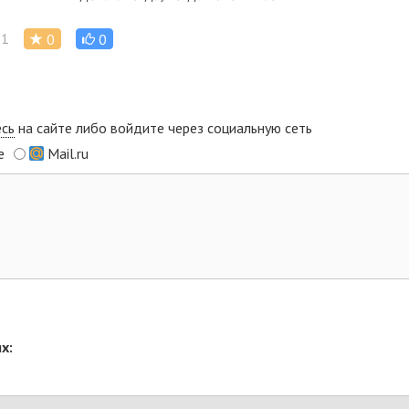
1
0
0
есь
на сайте либо войдите через социальную сеть
e
Mail.ru
х: