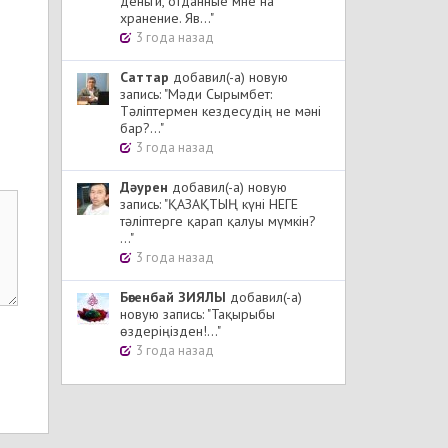
деньги, отданные мне на
хранение. Яв..."
3 года назад
Cаттар
добавил(-а) новую
запись: "Мәди Сырымбет:
Тәліптермен кездесудің не мәні
бар?..."
3 года назад
Дәурен
добавил(-а) новую
запись: "ҚАЗАҚТЫҢ күні НЕГЕ
тәліптерге қарап қалуы мүмкін?
..."
3 года назад
Бөгенбай ЗИЯЛЫ
добавил(-а)
новую запись: "Тақырыбы
өздеріңізден!..."
3 года назад