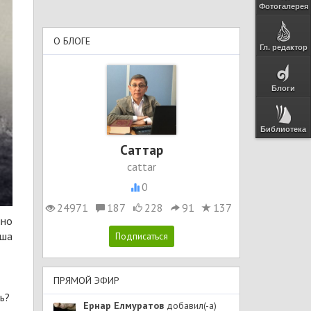
Фотогалерея
О БЛОГЕ
Гл. редактор
Блоги
Библиотека
Cаттар
cattar
0
24971
187
228
91
137
чно
иша
ПРЯМОЙ ЭФИР
ь?
Ернар Елмуратов
добавил(-а)