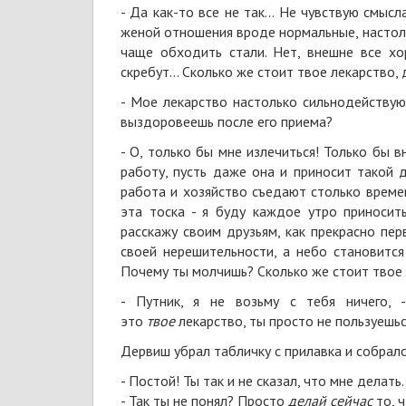
- Да как-то все не так... Не чувствую смыс
женой отношения вроде нормальные, настоль
чаще обходить стали. Нет, внешне все хо
скребут... Сколько же стоит твое лекарство,
- Мое лекарство настолько сильнодействую
выздоровеешь после его приема?
- О, только бы мне излечиться! Только бы 
работу, пусть даже она и приносит такой д
работа и хозяйство съедают столько времен
эта тоска - я буду каждое утро приносит
расскажу своим друзьям, как прекрасно пе
своей нерешительности, а небо становится
Почему ты молчишь? Сколько же стоит твое
- Путник, я не возьму с тебя ничего, 
это
твое
лекарство, ты просто не пользуешьс
Дервиш убрал табличку с прилавка и собралс
- Постой! Ты так и не сказал, что мне делать
- Так ты не понял? Просто
делай сейчас
то, 