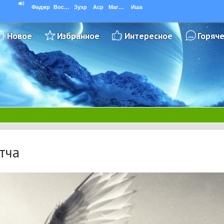
Фаджр
Восход
Зухр
Аср
Магриб
Иша
Новое
Избранное
Интересное
Горяч
тча