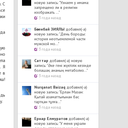
новую запись: "Узнаем у имама:
. С
запрещено ли в религии
все
изображать ..."
шки
3 года назад
Бөгенбай ЗИЯЛЫ
добавил(-а)
гда
новую запись: "День бороды:
история неотъемлемой части
мужской мо..."
лую
3 года назад
 но
ула
Cаттар
добавил(-а) новую
запись: "Әке гені жүктілік кезінде
. Я
болашақ ананың метаболиз..."
т в
3 года назад
иш!
Nurqanat Baizaq
добавил(-а)
новую запись: "Ерлан Мазан:
едь
Қытай азаматтығынан бас
у.
тартқан тұлға..."
3 года назад
Ернар Елмуратов
добавил(-а)
новую запись: "У меня украли