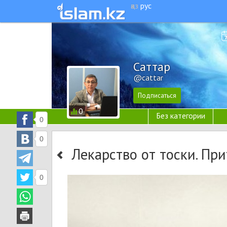
қаз
рус
Cаттар
@cattar
0
Без категории
0
0
Лекарство от тоски. При
0