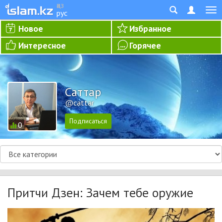
қаз
рус
Новое
Избранное
Интересное
Горячее
Cаттар
@cattar
0
Притчи Дзен: Зачем тебе оружие