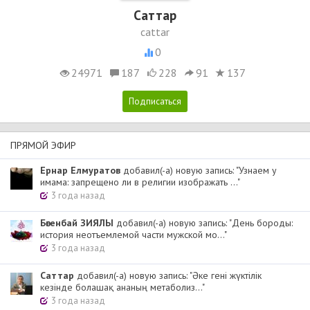
Cаттар
cattar
0
24971
187
228
91
137
ПРЯМОЙ ЭФИР
Ернар Елмуратов
добавил(-а) новую запись: "Узнаем у
имама: запрещено ли в религии изображать ..."
3 года назад
Бөгенбай ЗИЯЛЫ
добавил(-а) новую запись: "День бороды:
история неотъемлемой части мужской мо..."
3 года назад
Cаттар
добавил(-а) новую запись: "Әке гені жүктілік
кезінде болашақ ананың метаболиз..."
3 года назад