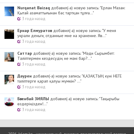
Nurqanat Baizaq
добавил(-а) новую запись: "Ерлан Мазан:
Қытай азаматтығынан бас тартқан тұлға..."
3 года назад
Ернар Елмуратов
добавил(-а) новую запись: "У меня
украли деньги, отданные мне на хранение. Яв..."
3 года назад
Cаттар
добавил(-а) новую запись: "Мәди Сырымбет:
Тәліптермен кездесудің не мәні бар?..."
3 года назад
Дәурен
добавил(-а) новую запись: "ҚАЗАҚТЫҢ күні НЕГЕ
тәліптерге қарап қалуы мүмкін? ..."
3 года назад
Бөгенбай ЗИЯЛЫ
добавил(-а) новую запись: "Тақырыбы
өздеріңізден!..."
3 года назад
2026, Islam.kz - национальный, духовно-просветительский портал