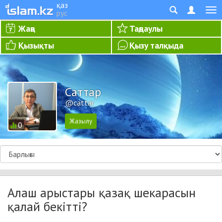
қаз
рус
Жаңа
Таңдаулы
Қызықты
Қызу талқыда
Cаттар
@cattar
0
Алаш арыстары қазақ шекарасын
қалай бекітті?