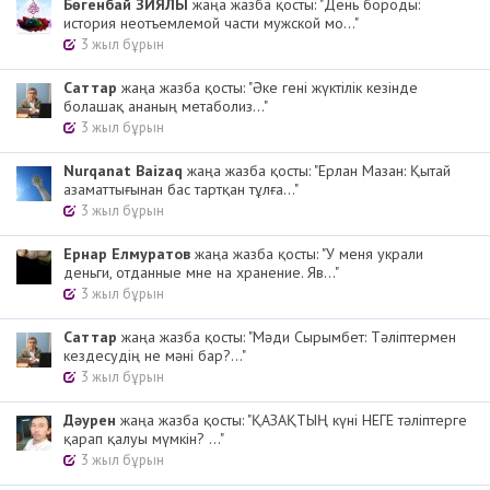
Бөгенбай ЗИЯЛЫ
жаңа жазба қосты: "День бороды:
история неотъемлемой части мужской мо..."
3 жыл бұрын
Cаттар
жаңа жазба қосты: "Әке гені жүктілік кезінде
болашақ ананың метаболиз..."
3 жыл бұрын
Nurqanat Baizaq
жаңа жазба қосты: "Ерлан Мазан: Қытай
азаматтығынан бас тартқан тұлға..."
3 жыл бұрын
Ернар Елмуратов
жаңа жазба қосты: "У меня украли
деньги, отданные мне на хранение. Яв..."
3 жыл бұрын
Cаттар
жаңа жазба қосты: "Мәди Сырымбет: Тәліптермен
кездесудің не мәні бар?..."
3 жыл бұрын
Дәурен
жаңа жазба қосты: "ҚАЗАҚТЫҢ күні НЕГЕ тәліптерге
қарап қалуы мүмкін? ..."
3 жыл бұрын