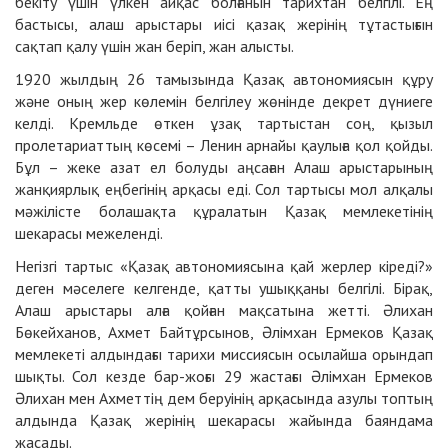
бекіту үшін үлкен айқас болғанын та­рихтан белгілі. Ең
бастысы, алаш арыстары иісі қазақ жерінің тұтастығын
сақтап қалу үшін жан беріп, жан алысты.
1920 жылдың 26 тамызында Қазақ автономиясын құру
және оның жер көлемін белгілеу жөнінде декрет дүниеге
келді. Кремльде өткен ұзақ тартыстан соң, қызыл
пролетариаттың көсемі – Ленин арнайы қаулыға қол қойды.
Бұл – жеке азат ел болуды аңсаған Алаш арыста­рының
жанқиярлық еңбегінің арқасы еді. Сол тартысы мол алқалы
мәжілісте болашақта құралатын Қазақ мемлекетінің
шекарасы межеленді.
Негізгі тартыс «Қазақ автономиясына қай жерлер кіреді?»
деген мәсе­леге келгенде, қатты ушыққаны белгілі. Бірақ,
Алаш арыстары алға қойған мақсатына жетті. Әлихан
Бөкейханов, Ахмет Байтұрсынов, Әлімхан Ермеков Қазақ
мемлекеті алдындағы тарихи миссиясын осылайша орындап
шықты. Сол кезде бар-жоғы 29 жастағы Әлімхан Ермеков
Әлихан мен Ахметтің дем беруінің арқасында азулы топтың
алдында Қазақ жерінің шекарасы жайында баяндама
жасады.