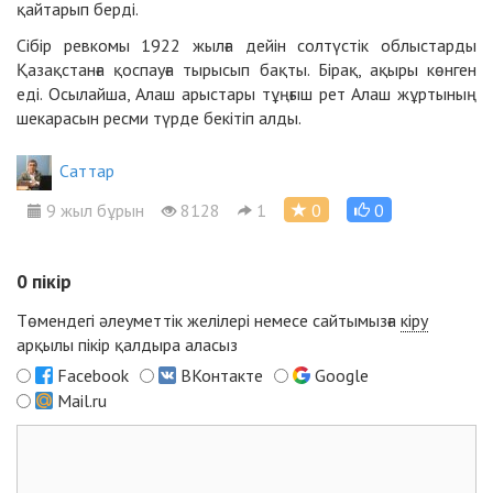
қайтарып берді.
Сібір ревкомы 1922 жылға дейін солтүстік облыстарды
Қазақстанға қоспауға тырысып бақты. Бірақ, ақыры көнген
еді. Осылайша, Алаш арыстары тұңғыш рет Алаш жұртының
шекарасын ресми түрде бекітіп алды.
Cаттар
9 жыл бұрын
8128
1
0
0
0
пікір
Төмендегі әлеуметтік желілері немесе сайтымызға
кіру
арқылы пікір қалдыра аласыз
Facebook
ВКонтакте
Google
Mail.ru