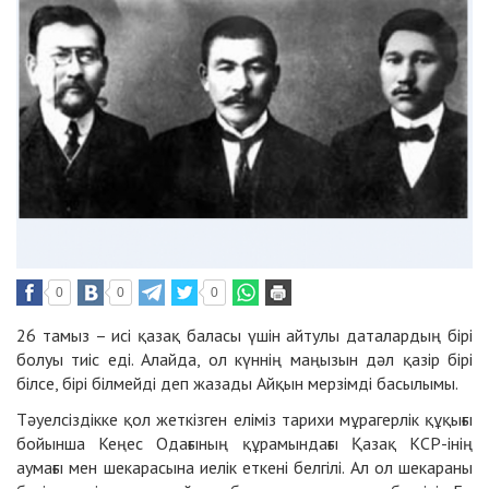
0
0
0
26 тамыз – исі қазақ баласы үшін айтулы даталардың бірі
болуы тиіс еді. Алайда, ол күннің маңызын дәл қазір бірі
білсе, бірі білмейді деп жазады
Айқын
мерзімді
басылымы.
Тәуел­сіз­дікке қол жеткізген еліміз та­рихи мұрагерлік құқығы
бойынша Кеңес Одағының құра­мындағы Қазақ КСР-інің
аумағы мен шекарасына иелік еткені белгілі. Ал ол шекараны