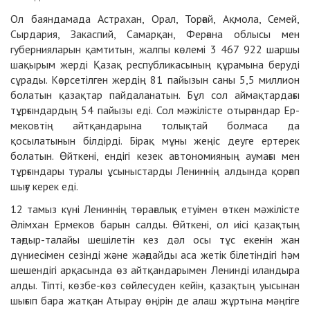
Ол баяндамада Астрахан, Орал, Торғай, Ақмола, Семей,
Сырдария, Закаспий, Самарқан, Ферғана облысы мен
губернияла­рын қамтитын, жалпы көлемі 3 467 922 шаршы
шақырым жерді Қазақ республикасының құра­мына беруді
сұрады. Көрсетілген жердің 81 пайызын саны 5,5 миллион
болатын қазақтар пайдаланатын. Бұл сол аймақ­тардағы
тұрғындардың 54 пайызы еді. Сол мәжілісте отырғандар Ер­
мековтің айтқандарына то­лықтай болмаса да
қосылатынын білдірді. Бірақ мұны жеңіс деуге ертерек
болатын. Өйткені, ендігі кезек автономияның аумағы мен
тұрғындары туралы ұсыныстарды Лениннің алдында қорғап
шығу керек еді.
12 тамыз күні Лениннің төраға­лық етуімен өткен мә­жілісте
Әлімхан Ермеков барын салды. Өйткені, ол иісі қазақтың
тағдыр-талайы шешілетін кез дәл осы тұс екенін жан
дүниесімен сезінді және жағдайды аса жетік білетіндігі һәм
шешендігі арқа­сында өз айтқандарымен Ленинді иландыра
алды. Тіпті, көзбе-көз сөйлесуден кейін, қазақтың уысынан
шығып бара жатқан Атырау өңірін де алаш жұртына мәңгіге