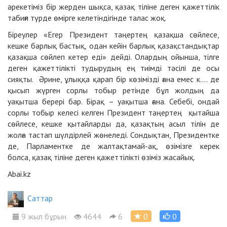
әрекетіміз бір жерден шықса, қазақ тіліне деген қажеттілік
табиғи түрде өмірге келетіндігінде талас жоқ.
Біреулер «Егер Президент таңертең қазақша сөйлесе,
кешке барлық бастық, одан кейін барлық қазақстандықтар
қазақша сөйлеп кетер еді» дейді. Олардың ойынша, тілге
деген қажеттілікті тудырудың ең тиімді тәсілі де осы
сияқты. Әрине, ұлыққа қарап бір көзімізді ғана емес к.... де
қысып жүрген сорлы тобыр ретінде бұл жолдың да
уақытша берері бар. Бірақ – уақытша ғана. Себебі, ондай
сорлы тобыр келесі келген Президент таңертең қытайша
сөйлесе, кешке қытайларды да, қазақтың асыл тілін де
жолға тастап шүлдірлей жөнеледі. Сондықтан, Президентке
де, Парламентке де жалтақтамай-ақ, өзімізге керек
болса,
қазақ тіліне деген қажеттілікті өзіміз жасайық.
Abai.kz
Cаттар
9 жыл бұрын
4644
6
0
0