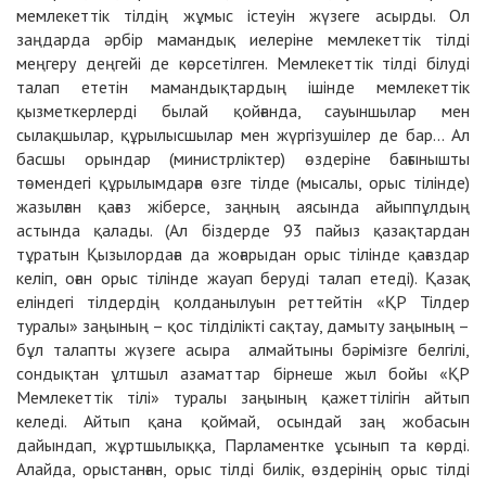
мемлекеттік тілдің жұмыс істеуін жүзеге асырды. Ол
заңдарда әрбір мамандық иелеріне мемлекеттік тілді
меңгеру деңгейі де көрсетілген. Мемлекеттік тілді білуді
талап ететін мамандықтардың ішінде мемлекеттік
қызметкерлерді былай қойғанда, сауыншылар мен
сылақшылар, құрылысшылар мен жүргізушілер де бар... Ал
басшы орындар (министрліктер) өздеріне бағынышты
төмендегі құрылымдарға өзге тілде (мысалы, орыс тілінде)
жазылған қағаз жіберсе, заңның аясында айыппұлдың
астында қалады. (Ал біздерде 93 пайыз қазақтардан
тұратын Қызылордаға да жоғарыдан орыс тілінде қағаздар
келіп, оған орыс тілінде жауап беруді талап етеді). Қазақ
еліндегі тілдердің қолданылуын реттейтін «ҚР Тілдер
туралы» заңының – қос тілділікті сақтау, дамыту заңының –
бұл талапты жүзеге асыра алмайтыны бәрімізге белгілі,
сондықтан ұлтшыл азаматтар бірнеше жыл бойы «ҚР
Мемлекеттік тілі» туралы заңының қажеттілігін айтып
келеді. Айтып қана қоймай, осындай заң жобасын
дайындап, жұртшылыққа, Парламентке ұсынып та көрді.
Алайда, орыстанған, орыс тілді билік, өздерінің орыс тілді