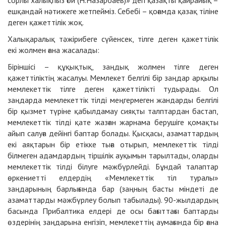
ешқандай нәтижеге жетпейміз. Себебі – қоғамда қазақ тіліне
деген қажеттілік жоқ.
Халықаралық тәжірибеге сүйенсек, тілге деген қажеттілік
екі жолмен ғана жасалады:
Біріншісі – құқықтық, заңдық жолмен тілге деген
қажеттіліктің жасалуы. Мемлекет белгілі бір заңдар арқылы
мемлекеттік тілге деген қажеттілікті тудырады. Ол
заңдарда мемлекеттік тілді меңгермеген жандарды белгілі
бір қызмет түріне қабылдамау сияқты талптардан бастап,
мемлекеттік тілді қате жазған жарнама берушіге қомақты
айып салуға дейінгі баптар болады. Қысқасы, азаматтардың
екі аяқтарын бір етікке тыға отырып, мемлекеттік тілді
білмеген адамдардың тіршілік ауқымын тарылтады, оларды
мемлекеттік тілді білуге мәжбүрлейді. Бұндай талаптар
өркениетті елдердің «Мемлекеттік тіл туралы»
заңдарының барлығында бар (заңның басты міндеті де
азаматтарды мәжбүрлеу болып табылады). 90-жылдардың
басында Прибалтика елдері де осы бағыттағы баптарды
өздерінің заңдарына енгізіп, мемлекеттің аумағында бір ғана