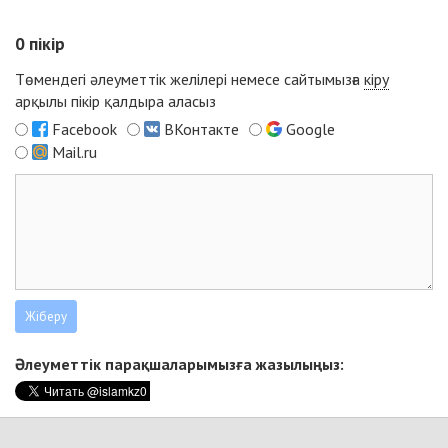
0
пікір
Төмендегі әлеуметтік желілері немесе сайтымызға
кіру
арқылы пікір қалдыра аласыз
Facebook
ВКонтакте
Google
Mail.ru
Әлеуметтік парақшаларымызға жазылыңыз: