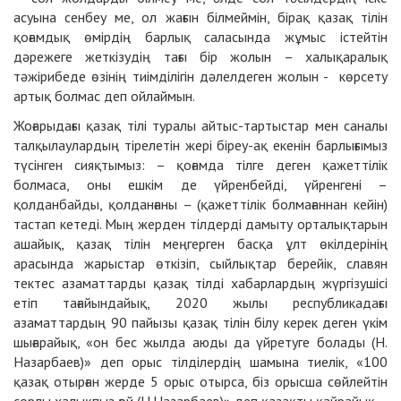
асуына сенбеу ме, ол жағын білмеймін, бірақ қазақ тілін
қоғамдық өмірдің барлық саласында жұмыс істейтін
дәрежеге жеткізудің тағы бір жолын – халықаралық
тәжірибеде өзінің тиімділігін дәлелдеген жолын - көрсету
артық болмас деп ойлаймын.
Жоғарыдағы қазақ тілі туралы айтыс-тартыстар мен саналы
талқылаулардың тірелетін жері біреу-ақ екенін барлығымыз
түсінген сияқтымыз:
– қоғамда тілге деген қажеттілік
болмаса, оны ешкім де үйренбейді, үйренгені –
қолданбайды
, қолданғаны – (қажеттілік болмағаннан кейін)
тастап кетеді. Мың жерден тілдерді дамыту орталықтарын
ашайық, қазақ тілін меңгерген басқа ұлт өкілдерінің
арасында жарыстар өткізіп, сыйлықтар берейік, славян
тектес азаматтарды қазақ тілді хабарлардың жүргізушісі
етіп тағайындайық, 2020 жылы республикадағы
азаматтардың 90 пайызы қазақ тілін білу керек деген үкім
шығарайық, «он бес жылда аюды да үйретуге болады (Н.
Назарбаев)» деп орыс тілділердің шамына тиелік, «100
қазақ отырған жерде 5 орыс отырса, біз орысша сөйлейтін
сорлы халықпыз ғой (Н.Назарбаев)» деп қазақты қайрайық –