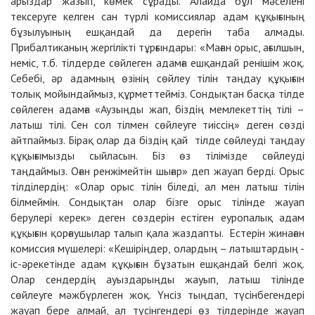
арыздар жазып, көмек сұрады. Алайда бұл мәселені
тексеруге келген сан түрлі комиссиялар адам құқығының
бұзылуының ешқандай да дерегін таба алмады.
Прибалтиканың жергілікті тұрғындары: «Маған орыс, ағылшын,
неміс, т.б. тілдерде сөйлеген адамға ешқандай ренішім жоқ.
Себебі, әр адамның өзінің сөйлеу тілін таңдау құқығын
толық мойындаймыз, құрметтейміз. Сондықтан басқа тілде
сөйлеген адамға «Аузыңды жап, біздің мемлекеттің тілі –
латыш тілі. Сен сол тілмен сөйлеуге тиіссің» деген сөзді
айтпаймыз. Бірақ олар да біздің қай тілде сөйлеуді таңдау
құқығымызды сыйласын. Біз өз тілімізде сөйлеуді
таңдаймыз. Оған ренжімейтін шығар» деп жауап берді. Орыс
тілділердің: «Олар орыс тілін біледі, ал мен латыш тілін
білмеймін. Сондықтан олар бізге орыс тілінде жауап
берулері керек» деген сөздерін естіген еуропалық адам
құқығын қорғаушылар талып қала жаздапты. Естерін жинаған
комиссия мүшелері: «Кешіріңдер, олардың – латыштардың -
іс-әрекетінде адам құқығын бұзатын ешқандай белгі жоқ.
Олар сендердің ауыздарыңды жауып, латыш тілінде
сөйлеуге мәжбүрлеген жоқ. Үнсіз тыңдап, түсінбегендері
жауап бере алмай, ал түсінгендері өз тілдерінде жауап