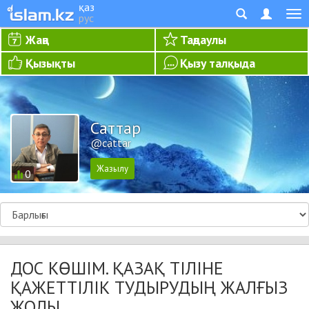
қаз
рус
Жаңа
Таңдаулы
Қызықты
Қызу талқыда
Cаттар
@cattar
0
ДОС КӨШІМ. ҚАЗАҚ ТІЛІНЕ
ҚАЖЕТТІЛІК ТУДЫРУДЫҢ ЖАЛҒЫЗ
ЖОЛЫ