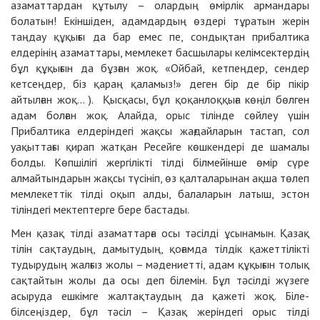
азаматтардан құтылу – олардың өмірлік армандары
болатын! Екіншіден, адамдардың өздері тұратын жерін
таңдау құқығы да бар емес пе, сондықтан прибалтика
елдерінің азаматтары, мемлекет басшылары келімсектердің
бұл құқығын да бұзған жоқ. «Ойбай, кетпеңдер, сендер
кетсеңдер, біз қараң қаламыз!» деген бір де бір пікір
айтылған жоқ... ). Қысқасы, бұл қоқанлоққыға көңіл бөлген
адам болған жоқ. Алайда, орыс тілінде сөйлеу үшін
Прибалтика елдеріндегі жақсы жағдайларын тастап, сол
уақыттағы қирап жатқан Ресейге көшкендері де шамалы
болды. Көпшілігі жергілікті тілді білмейінше өмір сүре
алмайтындарын жақсы түсініп, өз қалталарынан ақша төлеп
мемлекеттік тілді оқып алды, балаларын латыш, эстон
тіліндегі мектептерге бере бастады.
Мен қазақ тілді азаматтарға осы тәсілді ұсынамын. Қазақ
тілін сақтаудың, дамытудың, қоғамда тілдік қажеттілікті
тудырудың жалғыз жолы – мәдениетті, адам құқығын толық
сақтайтын жолы да осы деп білемін. Бұл тәсілді жүзеге
асыруда ешкімге жалтақтаудың да қажеті жоқ. Біле-
білсеңіздер, бұл тәсіл – Қазақ жеріндегі орыс тілді