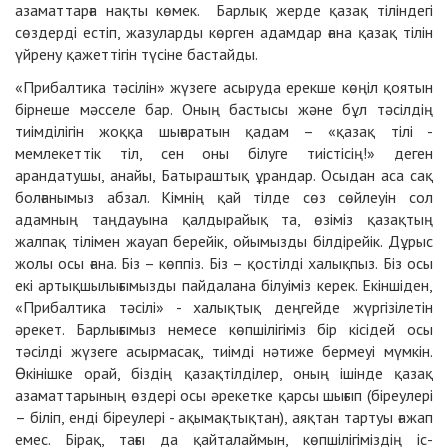
азаматтарға нақты көмек. Барлық жерде қазақ тіліндегі
сөздерді естіп, жазуларды көрген адамдар ғана қазақ тілін
үйрену қажеттігін түсіне бастайды.
«Прибалтика тәсілін» жүзеге асыруда ерекше көңіл қоятын
бірнеше мәсселе бар. Оның бастысы және бұл тәсілдің
тиімділігін жоққа шығаратын қадам – «қазақ тілі -
мемлекеттік тіл, сен оны білуге тиістісің!» деген
арандатушы, анайы, Батыраштық ұрандар. Осыдан аса сақ
болғанымыз абзал. Кімнің қай тілде сөз сөйлеуін сол
адамның таңдауына қалдырайық та, өзіміз қазақтың
жалпақ тілімен жауап берейік, ойымызды білдірейік. Дұрыс
жолы осы ғана. Біз – көппіз. Біз – қостілді халықпыз. Біз осы
екі артықшылығымызды пайдалана білуіміз керек. Екіншіден,
«Прибалтика тәсілі» - халықтық деңгейде жүргізілетін
әрекет. Барлығымыз немесе көпшілігіміз бір кісідей осы
тәсілді жүзеге асырмасақ, тиімді нәтиже бермеуі мүмкін.
Өкінішке орай, біздің қазақтілділер, оның ішінде қазақ
азаматтарының өздері осы әрекетке қарсы шығып (біреулері
– біліп, енді біреулері - ақымақтықтан), аяқтан тартуы ғажап
емес. Бірақ, тағы да қайталаймын, көпшілігіміздің іс-