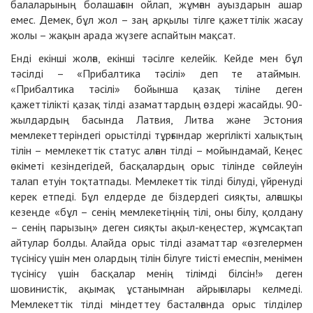
балаларының болашағын ойлап, жұмған ауыздарын ашар
емес. Демек, бұл жол – заң арқылы тілге қажеттілік жасау
жолы – жақын арада жүзеге аспайтын мақсат.
Енді екінші жолға, екінші тәсілге келейік. Кейде мен бұл
тәсілді – «Прибалтика тәсілі» деп те атаймын.
«Прибалтика тәсілі» бойынша қазақ тіліне деген
қажеттілікті қазақ тілді азаматтардың өздері жасайды. 90-
жылдардың басында Латвия, Литва және Эстония
мемлекеттеріндегі орыстілді тұрғындар жергілікті халықтың
тілін – мемлекеттік статус алған тілді – мойындамай, Кеңес
өкіметі кезіндегідей, басқалардың орыс тілінде сөйлеуін
талап етуін тоқтатпады. Мемлекеттік тілді білуді, үйренуді
керек етпеді. Бұл елдерде де біздердегі сияқты, алғашқы
кезеңде «бұл – сенің мемлекетіңнің тілі, оны білу, қолдану
– сенің парызың» деген сияқты ақыл-кеңестер, жұмсақтап
айтулар болды. Алайда орыс тілді азаматтар «өзгелермен
түсінісу үшін мен олардың тілін білуге тиісті емеспін, менімен
түсінісу үшін басқалар менің тілімді білсін!» деген
шовинистік, ақымақ ұстанымнан айрығылары келмеді.
Мемлекеттік тілді міндеттеу басталғанда орыс тілділер