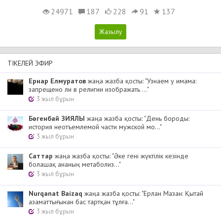
24971
187
228
91
137
ТІКЕЛЕЙ ЭФИР
Ернар Елмуратов
жаңа жазба қосты: "Узнаем у имама:
запрещено ли в религии изображать ..."
3 жыл бұрын
Бөгенбай ЗИЯЛЫ
жаңа жазба қосты: "День бороды:
история неотъемлемой части мужской мо..."
3 жыл бұрын
Cаттар
жаңа жазба қосты: "Әке гені жүктілік кезінде
болашақ ананың метаболиз..."
3 жыл бұрын
Nurqanat Baizaq
жаңа жазба қосты: "Ерлан Мазан: Қытай
азаматтығынан бас тартқан тұлға..."
3 жыл бұрын