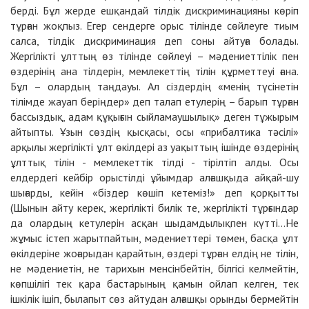
берді. Бұл жерде ешқандай тілдік дискриминацияны көріп
тұрған жоқпыз. Егер сендерге орыс тілінде сөйлеуге тиым
салса, тілдік дискриминация деп соны айтуға болады.
Жергілікті ұлттың өз тілінде сөйлеуі – мәдениеттілік пен
өздерінің ана тілдерін, мемлекеттің тілін құрметтеуі ғана.
Бұл – олардың таңдауы. Ал сіздердің «менің түсінетін
тілімде жауап беріңдер» деп талап етулерің – барып тұрған
бассыздық, адам құқығын сыйламаушылық» деген тұжырым
айтыпты. Ұзын сөздің қысқасы, осы «прибалтика тәсілі»
арқылы жергілікті ұлт өкілдері аз уақыттың ішінде өздерінің
ұлттық тілін - мемлекеттік тілді - тірілтіп алды. Осы
елдердегі кейбір орыстілді ұйымдар алғашқыда айқай-шу
шығарды, кейін «біздер көшіп кетеміз!» деп қорқытты
(Шынын айту керек, жергілікті билік те, жергілікті тұрғындар
да олардың кетулерін асқан шыдамдылықпен күтті...Не
жұмыс істеп жарытпайтын, мәдениеттері төмен, басқа ұлт
өкілдеріне жоғарыдан қарайтын, өздері тұрған елдің не тілін,
не мәдениетін, не тарихын менсінбейтін, білгісі келмейтін,
көпшілігі тек қара бастарының қамын ойлап келген, тек
ішкілік ішіп, былапыт сөз айтудан алғашқы орынды бермейтін