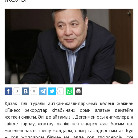
0
0
0
Қазақ тілі туралы айтқан-жазғандарымыз көлемі жағынан
«Гинесс рекордтар кітабынан» орын алатын деңгейге
жеткен сияқты. Әлі де айтамыз... Дегенмен осы әңгімелердің
ішінде зарлау, жоқтау, өкініш пен ыңырсу жағы басым да,
мәселені нақты шешу жолдары, оның тәсілдері тым аз. Бұл
– сол жолдарды білмеу ме, әлде сол тәсілдердің іске