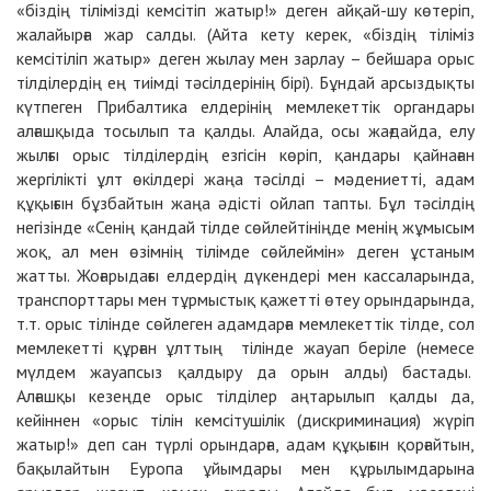
«біздің тілімізді кемсітіп жатыр!» деген айқай-шу көтеріп,
жалайырға жар салды. (Айта кету керек, «біздің тіліміз
кемсітіліп жатыр» деген жылау мен зарлау – бейшара орыс
тілділердің ең тиімді тәсілдерінің бірі). Бұндай арсыздықты
күтпеген Прибалтика елдерінің мемлекеттік органдары
алғашқыда тосылып та қалды. Алайда, осы жағдайда, елу
жылғы орыс тілділердің езгісін көріп, қандары қайнаған
жергілікті ұлт өкілдері жаңа тәсілді – мәдениетті, адам
құқығын бұзбайтын жаңа әдісті ойлап тапты. Бұл тәсілдің
негізінде «Сенің қандай тілде сөйлейтініңде менің жұмысым
жоқ, ал мен өзімнің тілімде сөйлеймін» деген ұстаным
жатты. Жоғарыдағы елдердің дүкендері мен кассаларында,
транспорттары мен тұрмыстық қажетті өтеу орындарында,
т.т. орыс тілінде сөйлеген адамдарға мемлекеттік тілде, сол
мемлекетті құрған ұлттың тілінде жауап беріле (немесе
мүлдем жауапсыз қалдыру да орын алды) бастады.
Алғашқы кезеңде орыс тілділер аңтарылып қалды да,
кейіннен «орыс тілін кемсітушілік (дискриминация) жүріп
жатыр!» деп сан түрлі орындарға, адам құқығын қорғайтын,
бақылайтын Еуропа ұйымдары мен құрылымдарына