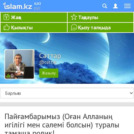
қаз
рус
Жаңа
Таңдаулы
Қызықты
Қызу талқыда
Cаттар
@cattar
0
Пайғамбарымыз (Оған Алланың
игілігі мен сәлемі болсын) туралы
тамаша ролик!