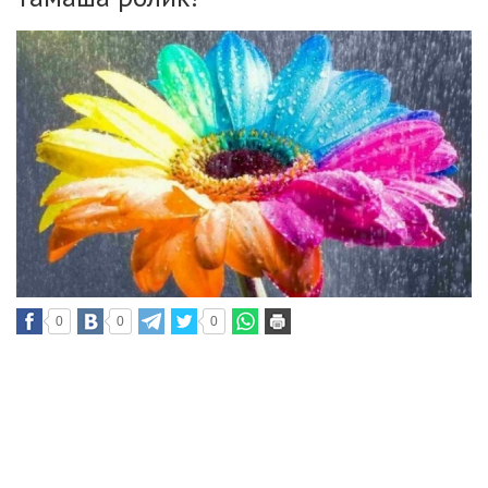
0
0
0