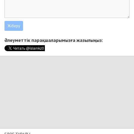
Әлеуметтік парақшаларымызға жазылыңыз: