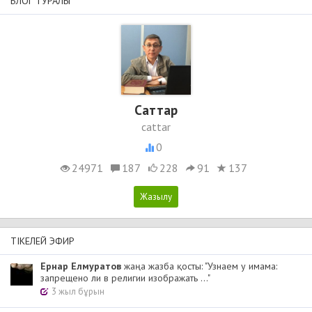
БЛОГ ТУРАЛЫ
Cаттар
cattar
0
24971
187
228
91
137
ТІКЕЛЕЙ ЭФИР
Ернар Елмуратов
жаңа жазба қосты: "Узнаем у имама:
запрещено ли в религии изображать ..."
3 жыл бұрын