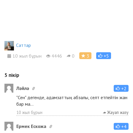
Cаттар
10 жыл бұрын
4446
0
3
+5
5
пікір
Ләйлә
+2
"Сен" дегенде, адамзаттың абзалы, селт етпейтін жан
бар ма...
10 жыл бұрын
Жауап жазу
Ермек Ескожа
+4