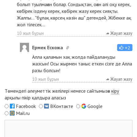
болып туылмаған болар. Сондықтан, оған әлі оқу керек,
көбірек іздену керек, көбірек жазу керек сияқты.
Жалпы... "бұлақ көрсең көзін аш" дегендей, Жібекке ақ
жол тілесек...
10 жыл бұрын
Жауап жазу
Ермек Ескожа
+2
Алла қаламын хақ жолда пайдалануды
жазсын! Осы жырмен таныс еткен сізге де Алла
разы болсын!
10 жыл бұрын
Жауап жазу
Төмендегі әлеуметтік желілері немесе сайтымызға
кіру
арқылы пікір қалдыра аласыз
Facebook
ВКонтакте
Google
Mail.ru