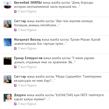
Бөгенбай ЗИЯЛЫ
жаңа жазба қосты: "День бороды:
история неотъемлемой части мужской мо..."
3 жыл бұрын
Cаттар
жаңа жазба қосты: "Әке гені жүктілік кезінде
болашақ ананың метаболиз..."
3 жыл бұрын
Nurqanat Baizaq
жаңа жазба қосты: "Ерлан Мазан: Қытай
азаматтығынан бас тартқан тұлға..."
3 жыл бұрын
Ернар Елмуратов
жаңа жазба қосты: "У меня украли
деньги, отданные мне на хранение. Яв..."
3 жыл бұрын
Cаттар
жаңа жазба қосты: "Мәди Сырымбет: Тәліптермен
кездесудің не мәні бар?..."
3 жыл бұрын
Дәурен
жаңа жазба қосты: "ҚАЗАҚТЫҢ күні НЕГЕ тәліптерге
қарап қалуы мүмкін? ..."
3 жыл бұрын