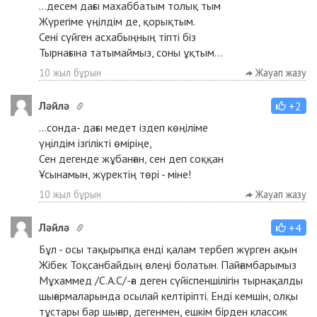
...десем дағы махаббатым толық тым
Жүрегіме үңілдiм де, қорықтым.
Сенi сүйген асхабыңның тiптi бiз
Тырнағына татымаймыз, соны ұқтым...
10 жыл бұрын
Жауап жазу
Ләйлә
+2
...сонда- дағы медет іздеп көңіліме
үңілдім ізгілікті өміріңе,
Сен дегенде жұбанған, сен деп соққан
Ұсынамын, жүректің төрі - міне!
10 жыл бұрын
Жауап жазу
Ләйлә
+4
Бұл - осы тақырыпқа енді қалам тербеп жүрген ақын
Жібек Тоқсанбайдың өлеңі болатын. Пайғамбарымыз
Мұхаммед /С.А.С/-ға деген сүйіспеншілігін тырнақалды
шығармаларында осылай келтіріпті. Енді кемшін, олқы
тұстары бар шығар, дегенмен, ешкім бірден классик