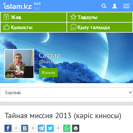
қаз
рус
Жаңа
Таңдаулы
Қызықты
Қызу талқыда
Cаттар
@cattar
0
Тайная миссия 2013 (кәріс киносы)
0
0
0