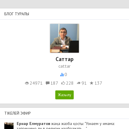
БЛОГ ТУРАЛЫ
Cаттар
cattar
0
24971
187
228
91
137
ТІКЕЛЕЙ ЭФИР
Ернар Елмуратов
жаңа жазба қосты: "Узнаем у имама:
запрещено ли в религии изображать ..."