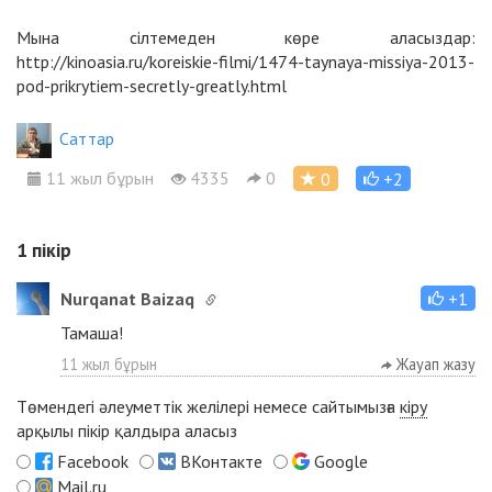
Мына сілтемеден көре аласыздар:
http://kinoasia.ru/koreiskie-filmi/1474-taynaya-missiya-2013-
pod-prikrytiem-secretly-greatly.html
Cаттар
11 жыл бұрын
4335
0
0
+2
1
пікір
Nurqanat Baizaq
+1
Тамаша!
11 жыл бұрын
Жауап жазу
Төмендегі әлеуметтік желілері немесе сайтымызға
кіру
арқылы пікір қалдыра аласыз
Facebook
ВКонтакте
Google
Mail.ru