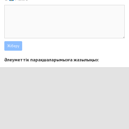
Әлеуметтік парақшаларымызға жазылыңыз: