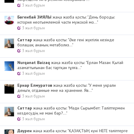
3 жыл бұрын
Бөгенбай ЗИЯЛЫ
жаңа жазба қосты: "День бороды:
история неотъемлемой части мужской мо..."
3 жыл бұрын
Cаттар
жаңа жазба қосты: "Әке гені жүктілік кезінде
болашақ ананың метаболиз..."
3 жыл бұрын
Nurqanat Baizaq
жаңа жазба қосты: "Ерлан Мазан: Қытай
азаматтығынан бас тартқан тұлға..."
3 жыл бұрын
Ернар Елмуратов
жаңа жазба қосты: "У меня украли
деньги, отданные мне на хранение. Яв..."
3 жыл бұрын
Cаттар
жаңа жазба қосты: "Мәди Сырымбет: Тәліптермен
кездесудің не мәні бар?..."
3 жыл бұрын
Дәурен
жаңа жазба қосты: "ҚАЗАҚТЫҢ күні НЕГЕ тәліптерге