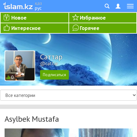
қаз
рус
Новое
Избранное
Интересное
Горячее
Cаттар
@cattar
0
Asylbek Mustafa