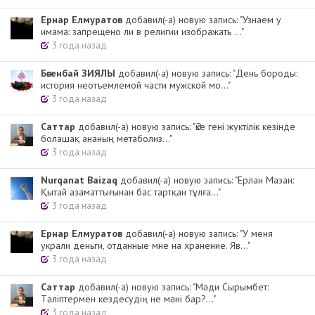
Ернар Елмуратов
добавил(-а) новую запись: "Узнаем у
имама: запрещено ли в религии изображать ..."
3 года назад
Бөгенбай ЗИЯЛЫ
добавил(-а) новую запись: "День бороды:
история неотъемлемой части мужской мо..."
3 года назад
Cаттар
добавил(-а) новую запись: "Әке гені жүктілік кезінде
болашақ ананың метаболиз..."
3 года назад
Nurqanat Baizaq
добавил(-а) новую запись: "Ерлан Мазан:
Қытай азаматтығынан бас тартқан тұлға..."
3 года назад
Ернар Елмуратов
добавил(-а) новую запись: "У меня
украли деньги, отданные мне на хранение. Яв..."
3 года назад
Cаттар
добавил(-а) новую запись: "Мәди Сырымбет:
Тәліптермен кездесудің не мәні бар?..."
3 года назад