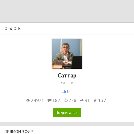
О БЛОГЕ
Cаттар
cattar
0
24971
187
228
91
137
ПРЯМОЙ ЭФИР