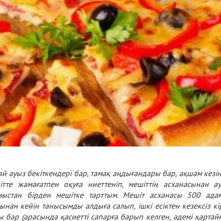
й ауыз бекіткендері бар, тамақ аңдығандары бар, ақшам кезі
тте жамағатпен оқуға ниеттеніп, мешіттің асханасынан а
ыстан бірден мешітке тарттым. Мешіт асханасы 500 ада
нан кейін танысымды алдыға салып, ішкі есіктен кезексіз кі
ры бар (арасында қасиетті сапарға барып келген, әдемі қартай