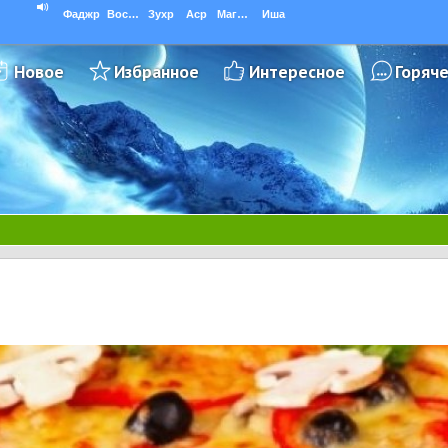
Фаджр
Восход
Зухр
Аср
Магриб
Иша
Новое
Избранное
Интересное
Горяч