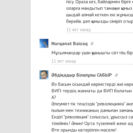
пісу. Ораза кез, байлармен бірге
оларға мандытып тамақ не қымыз
шыдай алмай кеткен екі жұмысшы к
берейік деп қымызды сіміріп отыр
11 лет назад
Nurqanat Baizaq
Мұсылмандар үшін қуанышты сəттіің бір
11 лет назад
Әбдіқадыр Біләлұлы САБЫР
Өз басым осындай көріністерді жиі көрем
ВИП-тердің жәннаты да ВИП болатын 
А?
Әлеуміеттік теңсіздік "революцияға" әке
ғылым мен техниканың дамыған заманын
Ендігі "революция" соғыссыз, ұрыссыз 
тілеймін.! Әмин! Орта түзелмей жеке а
Өте орынды көтерілген мәселе!