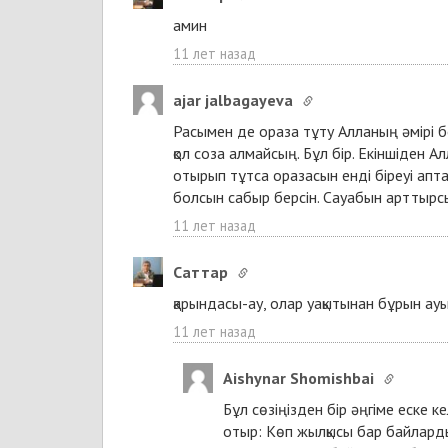
амин
11 лет назад
ajar jalbagayeva
Расымен де ораза тұту Алланың әмірі б
қол соза алмайсың. Бұл бір. Екіншіден А
отырып тұтса оразасын енді біреуі апт
болсын сабыр берсін. Сауабын арттырс
11 лет назад
Cаттар
қарындасы-ау, олар уақытынан бұрын ауы
11 лет назад
Aishynar Shomishbai
Бұл сөзіңізден бір әңгіме еске к
отыр: Көп жылқысы бар байларды