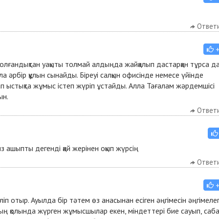
Ответ
олғандықтан уақыты толмай алдыңда жайқалып дастарқан тұрса д
лла әрбір құлын сынайды. Біреуі салқын офисінде немесе үйінде
ап ыстықта жұмыс істеп жүріп ұстайды. Алла Тағалам жәрдемшісі
ын.
Ответ
з ашыпты дегенді қай жерінен оқып жүрсің
Ответ
еліп отыр. Ауылда бір тәтем өз анасынан есіген әңгімесін әңгімеле
ң қолында жүрген жұмысшылар екен, міндеттері бие сауып, саб