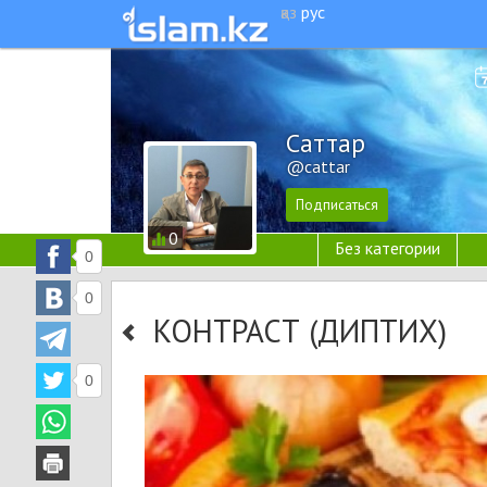
қаз
рус
Cаттар
@cattar
0
Без категории
0
0
КОНТРАСТ (ДИПТИХ)
0