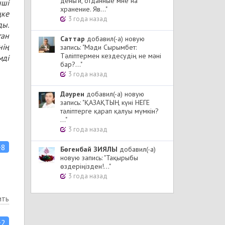
деньги, отданные мне на
нші
хранение. Яв..."
ңке
3 года назад
ды.
тан
Cаттар
добавил(-а) новую
нің
запись: "Мәди Сырымбет:
Тәліптермен кездесудің не мәні
мді
бар?..."
3 года назад
Дәурен
добавил(-а) новую
запись: "ҚАЗАҚТЫҢ күні НЕГЕ
тәліптерге қарап қалуы мүмкін?
..."
3 года назад
+8
Бөгенбай ЗИЯЛЫ
добавил(-а)
новую запись: "Тақырыбы
өздеріңізден!..."
3 года назад
ить
+2