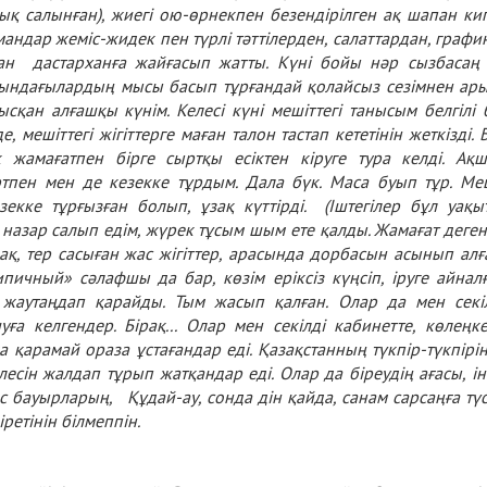
ық салынған), жиегі ою-өрнекпен безендірілген ақ шапан ки
мандар жеміс-жидек пен түрлі тәттілерден, салаттардан, графи
ған дастарханға жайғасып жатты. Күні бойы нәр сызбасаң
сындағылардың мысы басып тұрғандай қолайсыз сезімнен ар
сқан алғашқы күнім. Келесі күні мешіттегі танысым белгілі 
 мешіттегі жігіттерге маған талон тастап кететінін жеткізді. 
 жамағатпен бірге сыртқы есіктен кіруге тура келді. Ақ
тпен мен де кезекке тұрдым. Дала бүк. Маса буып тұр. Ме
зекке тұрғызған болып, ұзақ күттірді. (Іштегілер бұл уақы
назар салып едім, жүрек тұсым шым ете қалды. Жамағат деген
қ, тер сасыған жас жігіттер, арасында дорбасын асынып алғ
ипичный» сәлафшы да бар, көзім еріксіз күңсіп, іруге айнал
а жаутаңдап қарайды. Тым жасып қалған. Олар да мен секі
а келгендер. Бірақ... Олар мен секілді кабинетте, көлеңк
а қарамай ораза ұстағандар еді. Қазақстанның түкпір-түкпірі
лесін жалдап тұрып жатқандар еді. Олар да біреудің ағасы, іні
ас бауырларың, Құдай-ау, сонда дін қайда, санам сарсаңға түс
іретінін білмеппін.