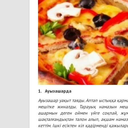
1.
Ауызашарда
Ауызашар уақыт таяды. Аптап ыстыққа қарма
мешітке жиналды. Тарауық намазын меші
ашармын деген оймен үйге соқпай, жұм
шақталғандықтан талон алып, ақшам намазы
кеттім. Ішкі есіктен кіл қадірменді қажыла