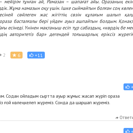
– мейірім тұнған ай, Рамазан – шапағат айы. Оразаның екі
елдік. Жұма намазын оқу үшін. Ішке сыймайтын болған соң көле
есіней сөйлеген жас жігіттің сөзін құлағым шалып қал
ораза басталғалы бері үйден ауыз ашпайтын болдым. Қонақ
 Тағы есінеді. Үнінен мақтаныш есіп тұр сабаздың, «көрдің бе ме
здің авторитетіз бар» дегендей тоғышарлық еріксіз жүрегі
2
6
+11
лдым. Содан ойладым сыртта ауыр жұмыс жасап жүріп ораза
Біз ғой көлеңкелеп жүреміз. Сонда да шаршап жүреміз.
Ответ