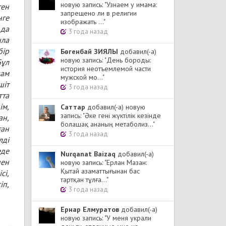
новую запись: "Узнаем у имама:
ген
запрещено ли в религии
нге
изображать ..."
 да
3 года назад
ыла
бір
Бөгенбай ЗИЯЛЫ
добавил(-а)
новую запись: "День бороды:
Бұл
история неотъемлемой части
шам
мужской мо..."
шіт
3 года назад
тта
ім,
Cаттар
добавил(-а) новую
запись: "Әке гені жүктілік кезінде
ан,
болашақ ананың метаболиз..."
ған
3 года назад
лді
еде
Nurqanat Baizaq
добавил(-а)
нен
новую запись: "Ерлан Мазан:
Қытай азаматтығынан бас
сі,
тартқан тұлға..."
іп,
3 года назад
Ернар Елмуратов
добавил(-а)
новую запись: "У меня украли