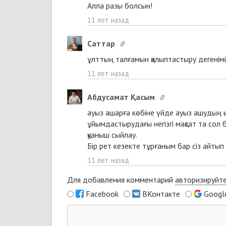
Алла разы болсын!
11 лет назад
Cаттар
ұлттың талғамын қалыптастыру дегенімі
11 лет назад
Абдусамат Қасым
ауыз ашарға көбіне үйде ауыз ашудың 
ұйымдастырудағы негізгі мақсат та сол 
қуаныш сыйлау.
Бір рет кезекте тұрғаным бар сіз айтып 
11 лет назад
Для добавления комментарий
авторизируйт
Facebook
ВКонтакте
Googl