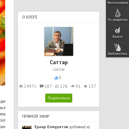
Фотогалерея
О БЛОГЕ
Гл. редактор
Блоги
Библиотека
Cаттар
cattar
0
24971
187
228
91
137
нде
уыз
мға
ПРЯМОЙ ЭФИР
ріп
ған
Ернар Елмуратов
добавил(-а)