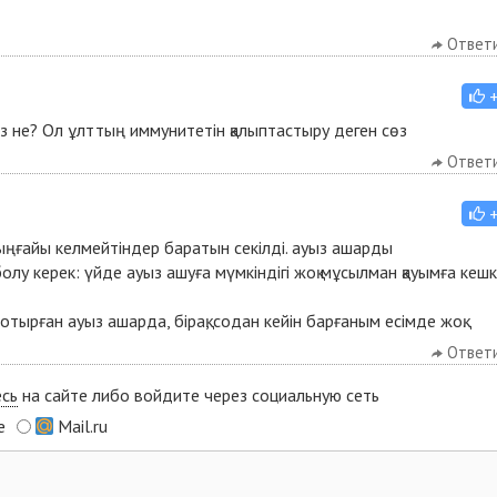
Ответ
з не? Ол ұлттың иммунитетін қалыптастыру деген сөз
Ответ
ыңғайы келмейтіндер баратын секілді. ауыз ашарды
болу керек: үйде ауыз ашуға мүмкіндігі жоқ мұсылман қауымға кеш
отырған ауыз ашарда, бірақ, содан кейін барғаным есімде жоқ.
Ответ
есь
на сайте либо войдите через социальную сеть
e
Mail.ru