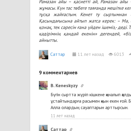
Рамазан айы – қасиетті ай, Рамазан айы 
жұмасы. Күн тас төбеге таяғанда мешітке к
тұсқа жайғастым. Кенет ту сыртымнан 
Қасындағысына айтып жатса керек: – Мә, 
қонақ, тек сәресін ғана үйден ішеміз,- деді.
қадірімнің қандай екенін» дегендей, «бі
айнытты.
Cаттар
11 лет назад
6013
9
комментариев
B. Keneskyzy
Бүгін сыртта жүріп кішкене қиналып қа
ұстайтындарға расымен қиын екен ғой. 
Алла олардың сауаптарын арттырсын.
11 лет назад
Cаттар