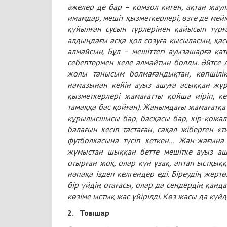
әжелер де бар – комзол киген, ақтан жаул
имамдар, мешіт қызметкерлері, өзге де мей
құйылған сусын түрлерінен қайысып тұр
алдыңдағы асқа қол созуға қысыласың, қа
алмайсың. Бұл – мешіттегі ауызашарға қаты
себептермен келе алмайтын болды. Әйтсе де,
жолы танысым болмағандықтан, көпшілік
намазынан кейін ауыз ашуға асыққан жұр
қызметкерлері жамағатты қойша иіріп, ке
тамаққа бас қойған). Жанымдағы жамағатқа 
құрылысшысы бар, басқасы бар, кір-қожала
балағын кесіп тастаған, сақал жіберген «т
футболкасына түсіп кеткен... Жан-жағын
жұмыстан шыққан бетте мешітке ауыз ашуғ
отырған жоқ, олар күн ұзақ, аптап ыстқыққ
нәпақа іздеп келгендер еді. Біреудің жертө
бір үйдің отағасы, олар да сендердің қанд
көзіме ыстық жас үйірілді. Көз жасы да күйд
2.
Тоғышар