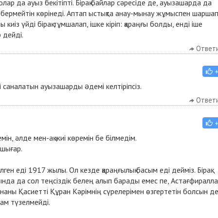
 олар да ауыз бекітіпті. Бірақ байлар сәресіде де, ауызашарда да
 бермейтін көрінеді. Аптап ыстықта анау-мынау жұмыспен шаршап
иіз үйді бірақ тұмшалап, ішке кіріп: қараңғы болды, енді іше
 дейді.
Ответ
і саналатын ауызашарды əдемі келтіріпсіз.
Ответ
ін, әлде мен-ақ жиі көремін бе білмедім.
шығар.
лген еді 1917 жылы. Ол кезде қараңғылық басым еді дейміз. Бірақ
да да сол теңсіздік белең алып барады емес пе, Астағфиралла
сананы Қасиетті Құран Кәрімнің сүрелерімен өзгертетін болсын д
дам түзелмейді.