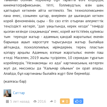
кинематографиясынан, тіпті, Голливудтың өзін шаң
қаптырып кеткенін айта кетпекпіз. Тек технологиясымен
ғана емес, сонымен қатар, өнерімен де шығандап кеткен
корей феноменінің сыры - біз сөз етіп отырған әлеуметтік
теңсіздікті көтеріп, "дәл уақытында, керек кезде" "темірді
қызған кезінде соққанында" емес, корей жетістігінің құпиясы
тым тереңде жатыр - адамның қандай жаратылыс екенін
барынша ашып көрсетуге тырысуында жатыр. Былайша
айтқанда, психологиялық иірімдерінің терең пластын
қопару арқылы Адамның өзгеше жаратылыс екенін паш
етеді. Мәселен, 2019 жылы түсірілген, 10 сериядан тұратын
корейлердің "Незнакомцы из ада" картинасының көтерген
жүгі де, миссиясы да "Кальмар ойынын" он орап алады.
Алайда, бұл картинаны былайға жұрт біле бермейді.
(жалғасы бар)
Cаттар
5 лет назад
2016
0
0
0