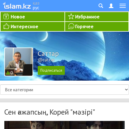
қаз
рус
Новое
Избранное
Интересное
Горячее
Cаттар
@cattar
0
Сен ғажапсың, Корей "мәзірі"