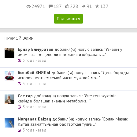
24971
187
228
91
137
ПРЯМОЙ ЭФИР
Ернар Елмуратов
добавил(-а) новую запись: "Узнаем у
имама: запрещено ли в религии изображать ..."
3 года назад
Бөгенбай ЗИЯЛЫ
добавил(-а) новую запись: "День бороды:
история неотъемлемой части мужской мо..."
3 года назад
Cаттар
добавил(-а) новую запись: "Әке гені жүктілік
кезінде болашақ ананың метаболиз..."
3 года назад
Nurqanat Baizaq
добавил(-а) новую запись: "Ерлан Мазан:
Қытай азаматтығынан бас тартқан тұлға..."
3 года назад