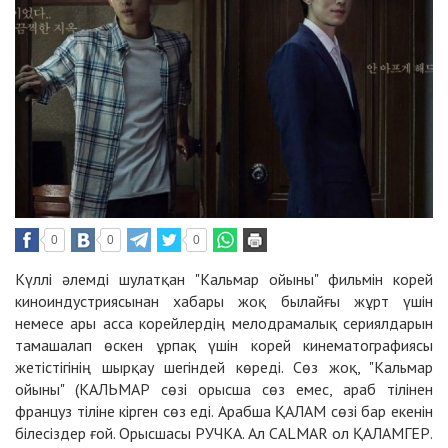
0
0
0
Күллі әлемді шулатқан "Кальмар ойыны" фильмін корей
киноиндустриясынан хабары жоқ былайғы жұрт үшін
немесе ары асса корейлердің мелодрамалық сериялдарын
тамашалап өскен ұрпақ үшін корей кинематографиясы
жетістігінің шырқау шегіндей көреді. Сөз жоқ, "Кальмар
ойыны" (
КАЛЬМАР сөзі орысша сөз емес, араб тілінен
француз тіліне кірген сөз еді. Арабша ҚАЛАМ сөзі бар екенін
білесіздер ғой. Орысшасы РУЧКА. Ал CALMAR ол ҚАЛАМГЕР.