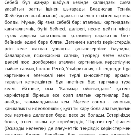
Себебі бұл жануар шабуыл кезінде қаламдағы сияға
ұқсайтын затты ішінен шығарады. Владислав Теннің
Фейсбуктегі жазбасынан)
адамзатты елең еткізген картина
болды. Мұның бір ғана себебі бар: аталмыш картинадағы
капитализмнің бүгігі бейнесі, дәлірегі, несие дейтін жіпсіз
тұзақ арқылы капиталистік қоғамның паразиттік бет-
бейнесін әдемі бере білген. Дегенмен қатегіз көріністердің
өсіп келе жатқан ұрпақты қаныпезерлікке баулиды,
балалардың психикасына салмақ түсіреді деген нақты
дәлелі жоқ долбармен аталған картинаның көрсетілуіне
тыйым салмақ болған Ресей, Ұлыбритания, т.б. елдерде бұл
картинаның әлемжелі мен түрлі киносайттар арқылы
таралып кеткендіктен бұл ниетінен бас тартуына тура
келді. Әйтпесе, осы "Кальмар ойынындағы" қатегіз
көріністерді бірнеше есе орап алатын картиналар бар,
алайда, танымалдылығы кем. Мәселе сонда - киноның
қаншалықты идеологиялық қуатты қару бола алатындығын
осы картина дәлелдеп берді десе де болады. Естеріңізде
болса, өткен жылы де корейлердің "Паразиттер" фильмі
(Оскарды иеленген) де әлеуметтік теңсіздік көріністерімен
танымал болған. Корейлер бұл тарапта өзге елдердің