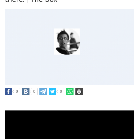
0
0
0