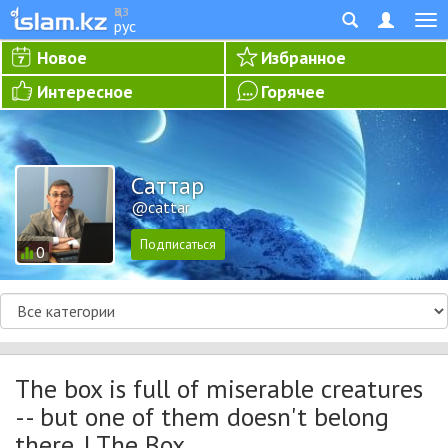
қаз
рус
Новое
Избранное
Интересное
Горячее
Cаттар
@cattar
0
The box is full of miserable creatures
-- but one of them doesn't belong
there. | The Box