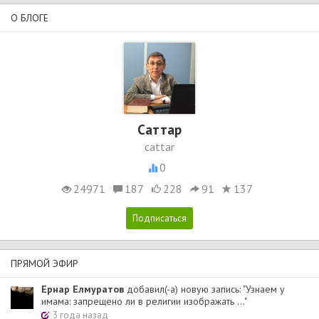
О БЛОГЕ
Cаттар
cattar
0
24971
187
228
91
137
ПРЯМОЙ ЭФИР
Ернар Елмуратов
добавил(-а) новую запись: "Узнаем у
имама: запрещено ли в религии изображать ..."
3 года назад