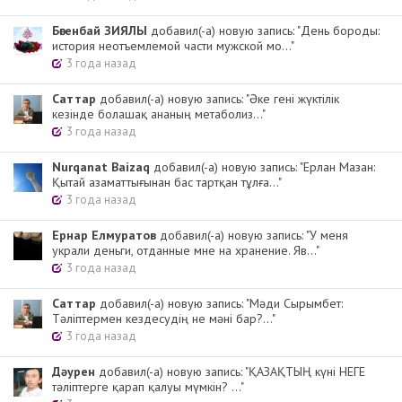
Бөгенбай ЗИЯЛЫ
добавил(-а) новую запись: "День бороды:
история неотъемлемой части мужской мо..."
3 года назад
Cаттар
добавил(-а) новую запись: "Әке гені жүктілік
кезінде болашақ ананың метаболиз..."
3 года назад
Nurqanat Baizaq
добавил(-а) новую запись: "Ерлан Мазан:
Қытай азаматтығынан бас тартқан тұлға..."
3 года назад
Ернар Елмуратов
добавил(-а) новую запись: "У меня
украли деньги, отданные мне на хранение. Яв..."
3 года назад
Cаттар
добавил(-а) новую запись: "Мәди Сырымбет:
Тәліптермен кездесудің не мәні бар?..."
3 года назад
Дәурен
добавил(-а) новую запись: "ҚАЗАҚТЫҢ күні НЕГЕ
тәліптерге қарап қалуы мүмкін? ..."