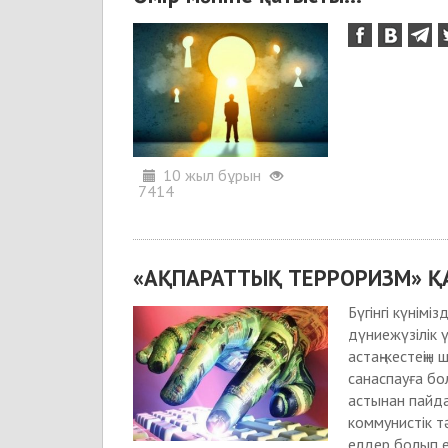
10 жыл бұрын
7414
«АҚПАРАТТЫҚ ТЕРРОРИЗМ» ҚА
Бүгінгі күнім
дүниежүзілік 
астаң-кестеңі
санаспауға бо
астынан пайда
коммунистік т
елдер болып 