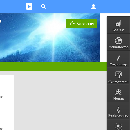
а
Блог ашу
Бас бет
Жаңалықтар
Мақалалар
Сұрақ-жауап
ую
Медиа
Көңілсерпер
ое,