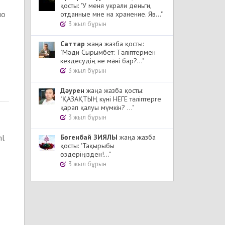
қосты: "У меня украли деньги,
но
отданные мне на хранение. Яв..."
3 жыл бұрын
Cаттар
жаңа жазба қосты:
"Мәди Сырымбет: Тәліптермен
кездесудің не мәні бар?..."
3 жыл бұрын
Дәурен
жаңа жазба қосты:
"ҚАЗАҚТЫҢ күні НЕГЕ тәліптерге
қарап қалуы мүмкін? ..."
3 жыл бұрын
Бөгенбай ЗИЯЛЫ
жаңа жазба
ml
қосты: "Тақырыбы
өздеріңізден!..."
3 жыл бұрын