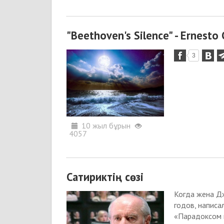
"Beethoven's Silence" - Ernesto 
3
10 жыл бұрын
4057
Сатириктің сөзі
Когда жена Д
годов, написа
«Парадоксом н