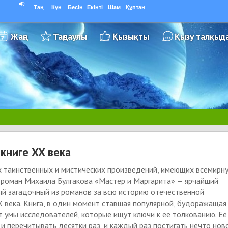
Таң
Күн
Бесін
Екінті
Шам
Құптан
Жаңа
Таңдаулы
Қызықты
Қызу талқыд
книге XX века
х таинственных и мистических произведений, имеющих всемирн
 роман Михаила Булгакова «Мастер и Маргарита» — ярчайший
ый загадочный из романов за всю историю отечественной
 века. Книга, в один момент ставшая популярной, будоражащая
т умы исследователей, которые ищут ключи к ее толкованию. Её
и перечитывать десятки раз, и каждый раз постигать нечто нов