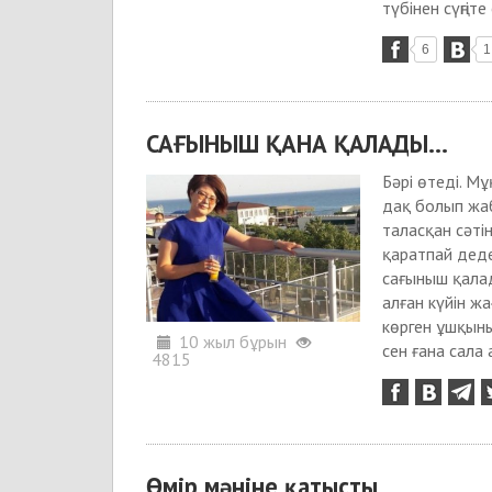
түбінен сүңгіте 
6
1
САҒЫНЫШ ҚАНА ҚАЛАДЫ...
Бәрі өтеді. Мұ
дақ болып жаб
таласқан сәті
қаратпай деде
сағыныш қалады
алған күйін жа
көрген ұшқыны
10 жыл бұрын
сен ғана сала
4815
Өмір мәніне қатысты...