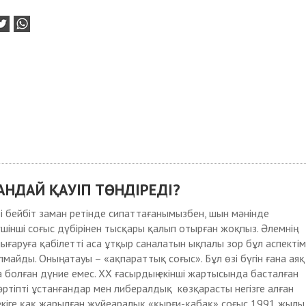
НДАЙ ҚАУІП ТӨНДІРЕДІ?
ізді бейбіт заман ретінде сипаттағанымызбен, шын мәнінде
үшінші соғыс дүбірінен тысқары қалып отырған жоқпыз. Әлемнің
н шығаруға қабілетті аса ұтқыр саналатын ықпалы зор бұл аспекті
лмайды. Оның атауы – «ақпараттық соғыс». Бұл өзі бүгін ғана аяқ
 болған дүние емес. ХХ ғасырдың екінші жартысында басталған
әртіпті ұстанғандар мен либералдық көзқарасты негізге алған
екіге қақ жарылған жүйеаралық «қырғи-қабақ» соғыс 1991 жылы