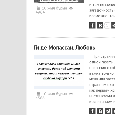
и тем не мене
10 жыл бұрын
загадочность 
4964
возможно, тай
1
Ги де Мопассан. Любовь
Три странич
одной газеты 
покончил с со
важна только 
меня или заст
странном охот
как первым хр
10 жыл бұрын
инстинктами 
4366
воспитанием и.