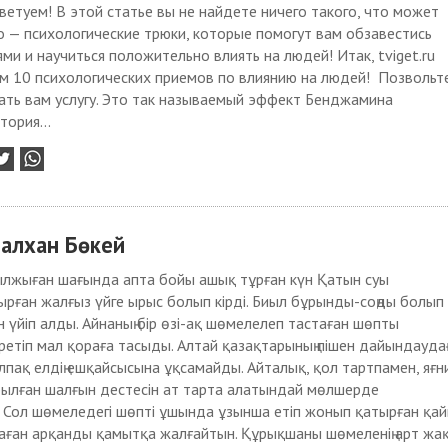
ветуем! В этой статье вы не найдете ничего такого, что может
о — психологические трюки, которые помогут вам обзавестись
ми и научиться положительно влиять на людей! Итак, tviget.ru
м 10 психологических приемов по влиянию на людей! Позвольт
ать вам услугу. Это так называемый эффект Бенджамина
тория...
ралхан Бөкей
ылжыған шағында апта бойы ашық тұрған күн Қатын суы
рған жалғыз үйге ырыс болып кірді. Биыл бұрынды-соңды болып
н үйіп алды. Айнаның бір өзі-ақ шөмелелеп тастаған шөпты
йретіп мал қораға тасыды. Алтай қазақтарының пішен дайындауда
алпақ елдің ешқайсысына ұқсамайды. Айталық, қол тартпамен, яғн
ылған шалғын дестесін ат тарта алатындай мөлшерде
 Сол шөмеледегі шөпті ұшында ұзынша етіп жонып қатырған қай
аған арқанды қамытқа жалғайтын. Құрықшаны шөмеленің арт жа