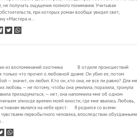
е, не получать ощущения полного понимания. Учитывая
обстоятельств, при которых роман вообще увидел свет,
ну «Мастера и...
ки из воспоминаний охотника В отделе происшествий
я только что прочел о любовной драме. Он убил ее, потом
бой — значит, он любил. Кто он, кто она, не все ли равно? Для м
их любовь — не потому, чтобы она умилила, поразила, тронула
авила призадуматься, — нет, она напомнила мне об одном
ничьем эпизоде времен моей юности, где мне явилась Любовь,
истианам являлся на небе крест. Я родился со всеми
и чувствами первобытного человека, впоследствии обузданным
..