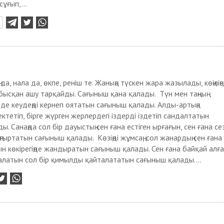
сұғып,...
ң да, нала да, өкпе, реніш те. Жаныңа түскен жара жазылады, көңіліңе
ысқан ашу тарқайды. Сағыныш қана қалады. Түн мен таңның
нде кеудеңді кернеп оятатын сағыныш қалады. Алды-артыңа
ктетіп, бірге жүрген жерлердегі іздерді іздетіп сандалтатын
. Санаңда сол бір дауыстың сен ғана естіген ырғағын, сен ғана се
ңғыртатын сағыныш қалады. Көзіңді жұмсаң, сол жанардың сен ғана
н көкірегіңде жандыратын сағыныш қалады. Сен ғана байқай алға
 алатын сол бір қимылды қайталататын сағыныш қалады....