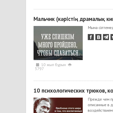
Мальчик (кәрістің драмалық ки
Мына сілтемед
10 жыл бұрын
3797
10 психологических трюков, ко
Прежде чем пр
описанные в д
воздействием,