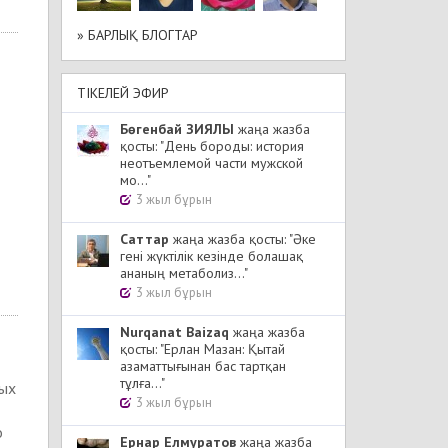
» БАРЛЫҚ БЛОГТАР
ТІКЕЛЕЙ ЭФИР
Бөгенбай ЗИЯЛЫ
жаңа жазба
қосты: "День бороды: история
неотъемлемой части мужской
мо..."
3 жыл бұрын
Cаттар
жаңа жазба қосты: "Әке
гені жүктілік кезінде болашақ
ананың метаболиз..."
3 жыл бұрын
Nurqanat Baizaq
жаңа жазба
қосты: "Ерлан Мазан: Қытай
азаматтығынан бас тартқан
тұлға..."
-ых
3 жыл бұрын
о
Ернар Елмуратов
жаңа жазба