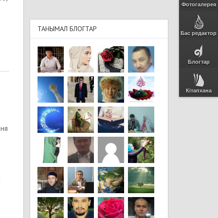
Фотогалерея
ТАНЫМАЛ БЛОГТАР
Бас редактор
Блогтар
Кітапхана
еня
и