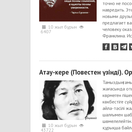
точно не посо
навредить. Эт
новыми друзья
предлагает ва
10 жыл бұрын
человеку оказ
6407
Франклина. Ис
Атау-кере (Повестен үзінді). О
Тамыздың там
жағасында оты
көрмеген піше
көкбестіге сү
айла-тәсілі ж
шалғымен шаб
шөмелелейтін.
10 жыл бұрын
құрықша байл
43722