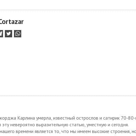
Cortazar
жорджа Карлина умерла, известный острослов и сатирик 70-80
л эту невероятно выразительную статью, уместную и сегодня.
ашего времени является то, что мы имеем высокие строения, н