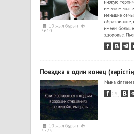
низкую терпим
имеем меньше,
меньшие семьи
образование, 
10 жыл бұрын
имеем больше 
3610
здоровье. Пье
Поездка в один конец (кәрісті
Мына сілтемед
4
10 жыл бұрын
3773