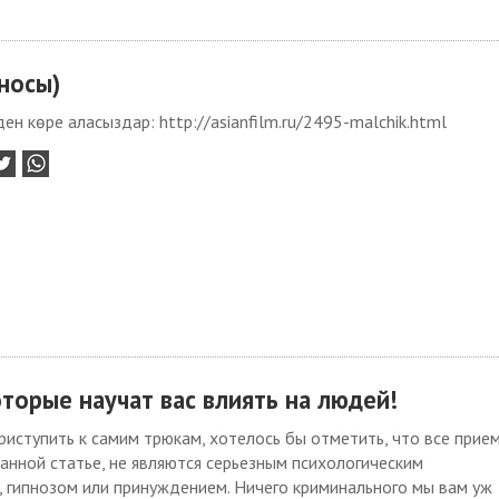
носы)
ен көре аласыздар: http://asianfilm.ru/2495-malchik.html
торые научат вас влиять на людей!
иступить к самим трюкам, хотелось бы отметить, что все прие
анной статье, не являются серьезным психологическим
 гипнозом или принуждением. Ничего криминального мы вам уж