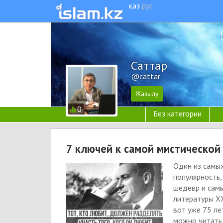
қаз
рус
Cаттар
@cattar
0
Без категории
7 ключей к самой мистической 
Один из самы
популярность,
шедевр и сам
литературы XX
вот уже 75 ле
можно читать 