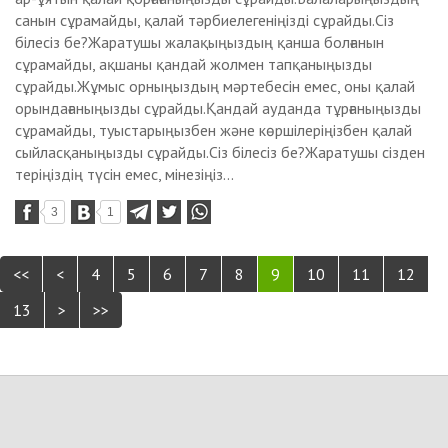
санын сұрамайды, қалай тәрбиелегеніңізді сұрайды.Сіз
білесіз бе?Жаратушы жалақыңыздың қанша болғанын
сұрамайды, ақшаны қандай жолмен тапқаныңызды
сұрайды.Жұмыс орныңыздың мәртебесін емес, оны қалай
орындағаныңызды сұрайды.Қандай ауданда тұрғаныңызды
сұрамайды, туыстарыңызбен және көршілеріңізбен қалай
сыйласқаныңызды сұрайды.Сіз білесіз бе?Жаратушы сізден
теріңіздің түсін емес, мінезіңіз...
3
1
<<
<
4
5
6
7
8
9
10
11
12
13
>
>>