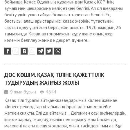
бойынша Кеңес Одағының құра­мындағы Қазақ КСР-інің
аумағы мен шекарасына иелік еткені белгілі. Ал ол шекараны
бекіту үшін үлкен айқас болғанын та­рихтан белгілі. Ең
бастысы, алаш арыстары иісі қазақ жерінің тұтастығын
сақтап қалу үшін жан беріп, жан алысты. 1920 жылдың 26
тамызында Қазақ автономиясын құру және оның жер
көлемін белгілеу жөнінде декрет дүниеге...
1
1
ДОС КӨШІМ. ҚАЗАҚ ТІЛІНЕ ҚАЖЕТТІЛІК
ТУДЫРУДЫҢ ЖАЛҒЫЗ ЖОЛЫ
9 жыл бұрын
4644
Қазақ тілі туралы айтқан-жазғандарымыз көлемі жағынан
«Гинесс рекордтар кітабынан» орын алатын деңгейге
жеткен сияқты. Әлі де айтамыз... Дегенмен осы әңгімелердің
ішінде зарлау, жоқтау, өкініш пен ыңырсу жағы басым да,
мәселені нақты шешу жолдары, оның тәсілдері тым аз. Бұл