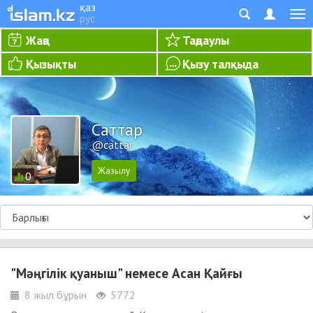
қаз
рус
Жаңа
Таңдаулы
Қызықты
Қызу талқыда
Cаттар
@cattar
0
"Мәңгілік қуаныш" немесе Асан Қайғы
8 жыл бұрын
5772